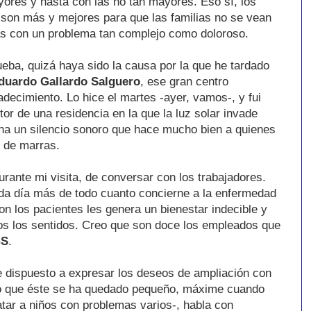
res y hasta con las no tan mayores. Eso sí, los
son más y mejores para que las familias no se vean
as con un problema tan complejo como doloroso.
eba, quizá haya sido la causa por la que he tardado
duardo Gallardo Salguero
, ese gran centro
adecimiento. Lo hice el martes -ayer, vamos-, y fui
ctor de una residencia en la que la luz solar invade
na un silencio sonoro que hace mucho bien a quienes
s de marras.
rante mi visita, de conversar con los trabajadores.
a día más de todo cuanto concierne a la enfermedad
on los pacientes les genera un bienestar indecible y
os los sentidos. Creo que son doce los empleados que
GS
.
e dispuesto a expresar los deseos de ampliación con
ado que éste se ha quedado pequeño, máxime cuando
atar a niños con problemas varios-, habla con