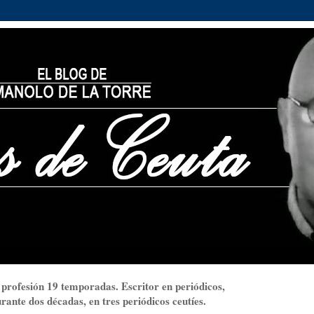
 profesión 19 temporadas. Escritor en periódicos,
ante dos décadas, en tres periódicos ceutíes.