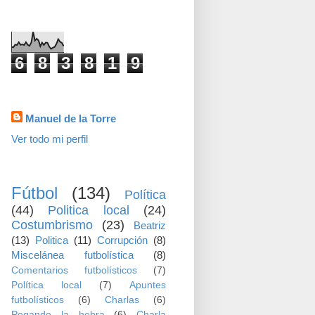
visitas
6
8
3
8
1
9
Datos personales
Manuel de la Torre
Ver todo mi perfil
TEMAS
Fútbol
(134)
Política
(44)
Politica local
(24)
Costumbrismo
(23)
Beatriz
(13)
Politica
(11)
Corrupción
(8)
Miscelánea futbolística
(8)
Comentarios futbolísticos
(7)
Política local
(7)
Apuntes
futbolísticos
(6)
Charlas
(6)
Pegando la hebra
(6)
Charla