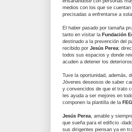
ensañándose con personas mayo
medios con los que se cuentan 
precisadas a enfrentarse a sol
El haber pasado por tamaña pru
tanto en visitar la
Fundación E
destinado a la prevención del p
recibido por
Jesús Perea
; dire
todos sus espacios y donde rei
acuden a detener los deterioro
Tuve la oportunidad, además, du
Jóvenes deseosos de saber cad
y convencidos de que el trato c
les ayuda a ser mejores en tod
componen la plantilla de la
FE
Jesús Perea
, amable y siempr
que sueña para el edificio -d
sus dirigentes piensan ya en tr