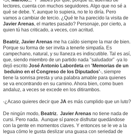
lectores, cuenta con muchos seguidores. Algo que no sé a
qué se debe. Y, aunque lo supiera, no te lo diría. Pero
vamos a cambiar de tercio. ¿Qué te ha parecido la visita de
Javier Arenas
, el martes pasado? Personaje, por cierto, a
quien tú has criticado, a veces, con acritud.
Beatriz
,
Javier Arenas
me ha caído siempre la mar de bien.
Porque su forma de ser invita a tenerle simpatía. Es
campechano, natural, y su llaneza es indiscutible. Tal es así,
que, siendo miembro de un partido nada "saludador" -ya lo
dejó escrito
José Antonio Labordeta
en
'Memorias de un
beduino en el Congreso de los Diputados'
-, siempre
tiene la sonrisa presta y una palabra amable para quienes
se va encontrando en su camino. Ahora bien, como buen
andaluz, a veces se excede en los ditirambos.
-¿Acaso quieres decir que
JA
es más cumplido que un luto?
De ningún modo,
Beatriz.
Javier Arenas
no tiene nada de
cursi. Pero nada. Aunque sí parece disfrutar quedándose
con la gente en momentos claves. Y entonces se le ve a la
legua cómo le gusta deslizar una guasa con seriedad de