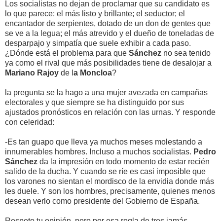
Los socialistas no dejan de proclamar que su candidato es
lo que parece: el más listo y brillante; el seductor; el
encantador de serpientes, dotado de un don de gentes que
se ve a la legua; el más atrevido y el dueño de toneladas de
desparpajo y simpatía que suele exhibir a cada paso.
¿Dónde está el problema para que
Sánchez
no sea tenido
ya como el rival que más posibilidades tiene de desalojar a
Mariano Rajoy
de l
a Moncloa
?
la pregunta se la hago a una mujer avezada en campañas
electorales y que siempre se ha distinguido por sus
ajustados pronósticos en relación con las urnas. Y responde
con celeridad:
-Es tan guapo que lleva ya muchos meses molestando a
innumerables hombres. Incluso a muchos socialistas.
Pedro
Sánchez
da la impresión en todo momento de estar recién
salido de la ducha. Y cuando se ríe es casi imposible que
los varones no sientan el mordisco de la envidia donde más
les duele. Y son los hombres, precisamente, quienes menos
desean verlo como presidente del Gobierno de España.
Respeto tu opinión, pero por esa regla de tres jamás