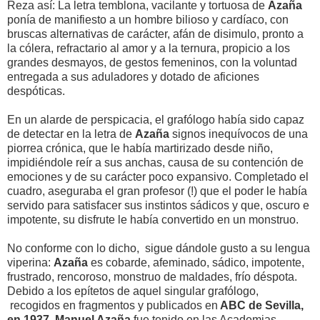
Reza así: La letra temblona, vacilante y tortuosa de
Azaña
ponía de manifiesto a un hombre bilioso y cardíaco, con
bruscas alternativas de carácter, afán de disimulo, pronto a
la cólera, refractario al amor y a la ternura, propicio a los
grandes desmayos, de gestos femeninos, con la voluntad
entregada a sus aduladores y dotado de aficiones
despóticas.
En un alarde de perspicacia, el grafólogo había sido capaz
de detectar en la letra de
Azaña
signos inequívocos de una
piorrea crónica, que le había martirizado desde niño,
impidiéndole reír a sus anchas, causa de su contención de
emociones y de su carácter poco expansivo. Completado el
cuadro, aseguraba el gran profesor (!) que el poder le había
servido para satisfacer sus instintos sádicos y que, oscuro e
impotente, su disfrute le había convertido en un monstruo.
No conforme con lo dicho, sigue dándole gusto a su lengua
viperina:
Azaña
es cobarde, afeminado, sádico, impotente,
frustrado, rencoroso, monstruo de maldades, frío déspota.
Debido a los epítetos de aquel singular grafólogo,
recogidos en fragmentos y publicados en
ABC de Sevilla,
en 1937
,
Manuel Azaña
fue tenido en las Academias