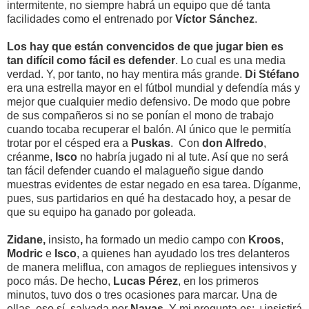
intermitente, no siempre habrá un equipo que dé tanta
facilidades como el entrenado por
Víctor Sánchez
.
Los hay que están convencidos de que jugar bien es
tan difícil como fácil es defender
. Lo cual es una media
verdad. Y, por tanto, no hay mentira más grande.
Di Stéfano
era una estrella mayor en el fútbol mundial y defendía más y
mejor que cualquier medio defensivo. De modo que pobre
de sus compañeros si no se ponían el mono de trabajo
cuando tocaba recuperar el balón. Al único que le permitía
trotar por el césped era a
Puskas
. Con
don Alfredo
,
créanme,
Isco
no habría jugado ni al tute. Así que no será
tan fácil defender cuando el malagueño sigue dando
muestras evidentes de estar negado en esa tarea. Díganme,
pues, sus partidarios en qué ha destacado hoy, a pesar de
que su equipo ha ganado por goleada.
Zidane,
insisto
,
ha formado un medio campo con
Kroos
,
Modric
e
Isco
, a quienes han ayudado los tres delanteros
de manera meliflua, con amagos de repliegues intensivos y
poco más. De hecho,
Lucas Pérez
, en los primeros
minutos, tuvo dos o tres ocasiones para marcar. Una de
ellas, eso sí, salvada por
Navas
. Y mi pregunta es: ¿insistirá