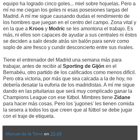
equipo ha logrado cinco goles... miel sobre hojuelas. Pero a
mí no me ciegan los goles ni esas posesiones largas del
Madrid. A mí me sigue causando dudas el rendimiento de
los hombres que juegan en el centro del campo. Zona vital y
en la que a
Kroos
y
Modric
se les amontona el trabajo. Es
más, ni ellos son capaces de ayudar a sus centrales ni éstos
se deciden a salir desde atrás sin balón para servir como
soplo de aire fresco y cundir desconcierto entre sus rivales.
Tiene el entrenador del Madrid una semana más para
trabajar, antes de recibir al
Sporting de Gijón
en el
Bernabéu, otro partido de los calificados como menos difícil.
Pero otra victoria, por más que sea calcada a la de hoy, no
debería desatar la euforia de los madridistas. A mí me sigue
dando en las pituitarias que será muy complicado ganar la
Champions League con ese fútbol. Mimbres tiene
Zidane
para hacer más cosas. Pero los 'jugones' les tienen comida
la sesera a todos los que creen que al fútbol se debe jugar
con el traje de etiqueta.
Manuel de la Torre
en
23:49