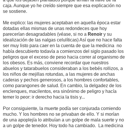
caja. Aunque yo he creído siempre que esa explicación no
se sostiene.
Me explico: las mujeres aceptaban en aquella época estar
dotadas ellas mismas de unas redondeces que hoy
parecerían desagradables (véase, si no a
Renoir
y su
idealización de las nalgas celulíticas) Así que no hace falta
ser muy listo para caer en la cuenta de que la medicina no
había descubierto todavía a comienzos del siglo pasado los
peligros que el exceso de peso hacia correr al organismo de
los obesos. Es más, conviene recordar que nuestros
abuelos y tatarabuelos consideraban a los bebés rollizos, a
los niños de mejillas rotundas, a las mujeres de anchas
caderas y pechos generosos, a los hombres confortables,
como parangones de salud. En cambio, la delgadez de los
enclenques, macilentos, era sinónimo de peligro y hacía
temer lo peor: ir derecho hacia la tisis y...
Por consiguiente, la muerte podía ser conjurada comiendo
mucho. Y los hombres no se privaban de ello. Y si morían
de una apoplejía lo atribuían a un golpe de mala suerte y no
a un golpe de tenedor. Hoy todo ha cambiado. La medicina