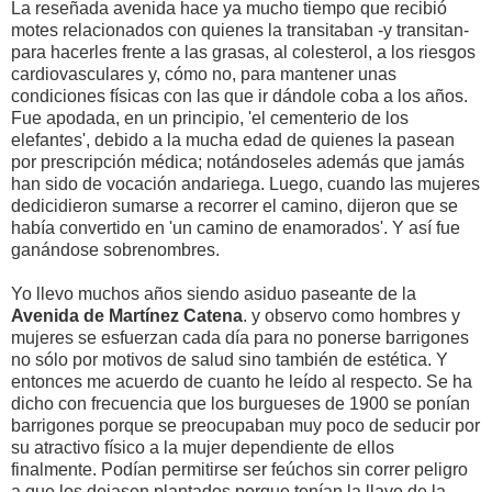
La reseñada avenida hace ya mucho tiempo que recibió
motes relacionados con quienes la transitaban -y transitan-
para hacerles frente a las grasas, al colesterol, a los riesgos
cardiovasculares y, cómo no, para mantener unas
condiciones físicas con las que ir dándole coba a los años.
Fue apodada, en un principio, 'el cementerio de los
elefantes', debido a la mucha edad de quienes la pasean
por prescripción médica; notándoseles además que jamás
han sido de vocación andariega. Luego, cuando las mujeres
dedicidieron sumarse a recorrer el camino, dijeron que se
había convertido en 'un camino de enamorados'. Y así fue
ganándose sobrenombres.
Yo llevo muchos años siendo asiduo paseante de la
Avenida de Martínez Catena
. y observo como hombres y
mujeres se esfuerzan cada día para no ponerse barrigones
no sólo por motivos de salud sino también de estética. Y
entonces me acuerdo de cuanto he leído al respecto. Se ha
dicho con frecuencia que los burgueses de 1900 se ponían
barrigones porque se preocupaban muy poco de seducir por
su atractivo físico a la mujer dependiente de ellos
finalmente. Podían permitirse ser feúchos sin correr peligro
a que los dejasen plantados porque tenían la llave de la