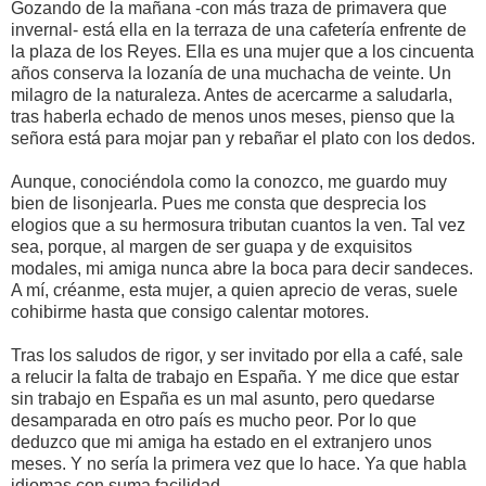
Gozando de la mañana -con más traza de primavera que
invernal- está ella en la terraza de una cafetería enfrente de
la plaza de los Reyes. Ella es una mujer que a los cincuenta
años conserva la lozanía de una muchacha de veinte. Un
milagro de la naturaleza. Antes de acercarme a saludarla,
tras haberla echado de menos unos meses, pienso que la
señora está para mojar pan y rebañar el plato con los dedos.
Aunque, conociéndola como la conozco, me guardo muy
bien de lisonjearla. Pues me consta que desprecia los
elogios que a su hermosura tributan cuantos la ven. Tal vez
sea, porque, al margen de ser guapa y de exquisitos
modales, mi amiga nunca abre la boca para decir sandeces.
A mí, créanme, esta mujer, a quien aprecio de veras, suele
cohibirme hasta que consigo calentar motores.
Tras los saludos de rigor, y ser invitado por ella a café, sale
a relucir la falta de trabajo en España. Y me dice que estar
sin trabajo en España es un mal asunto, pero quedarse
desamparada en otro país es mucho peor. Por lo que
deduzco que mi amiga ha estado en el extranjero unos
meses. Y no sería la primera vez que lo hace. Ya que habla
idiomas con suma facilidad.