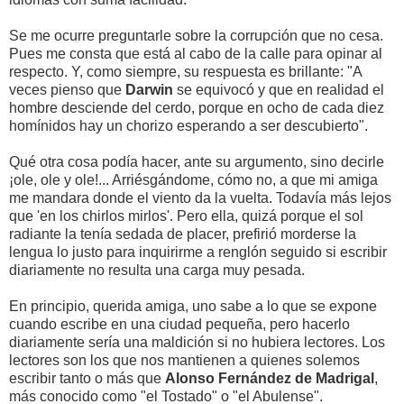
Se me ocurre preguntarle sobre la corrupción que no cesa.
Pues me consta que está al cabo de la calle para opinar al
respecto. Y, como siempre, su respuesta es brillante: "A
veces pienso que
Darwin
se equivocó y que en realidad el
hombre desciende del cerdo, porque en ocho de cada diez
homínidos hay un chorizo esperando a ser descubierto".
Qué otra cosa podía hacer, ante su argumento, sino decirle
¡ole, ole y ole!... Arriésgándome, cómo no, a que mi amiga
me mandara donde el viento da la vuelta. Todavía más lejos
que 'en los chirlos mirlos'. Pero ella, quizá porque el sol
radiante la tenía sedada de placer, prefirió morderse la
lengua lo justo para inquirirme a renglón seguido si escribir
diariamente no resulta una carga muy pesada.
En principio, querida amiga, uno sabe a lo que se expone
cuando escribe en una ciudad pequeña, pero hacerlo
diariamente sería una maldición si no hubiera lectores. Los
lectores son los que nos mantienen a quienes solemos
escribir tanto o más que
Alonso Fernández de Madrigal
,
más conocido como "el Tostado" o "el Abulense".