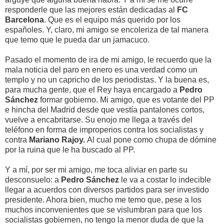
responderle que las mejores están dedicadas al
FC
Barcelona
. Que es el equipo más querido por los
españoles. Y, claro, mi amigo se encoleriza de tal manera
que temo que le pueda dar un jamacuco.
Pasado el momento de ira de mi amigo, le recuerdo que la
mala noticia del paro en enero es una verdad como un
templo y no un capricho de los periodistas. Y la buena es,
para mucha gente, que el Rey haya encargado a
Pedro
Sánchez
formar gobierno. Mi amigo, que es votante del PP
e hincha del Madrid desde que vestía pantalones cortos,
vuelve a encabritarse. Su enojo me llega a través del
teléfono en forma de improperios contra los socialistas y
contra
Mariano Rajoy.
Al cual pone como chupa de dómine
por la ruina que le ha buscado al PP.
Y a mí, por ser mi amigo, me toca aliviar en parte su
desconsuelo: a
Pedro Sánchez
le va a costar lo indecible
llegar a acuerdos con diversos partidos para ser investido
presidente. Ahora bien, mucho me temo que, pese a los
muchos inconvenientes que se vislumbran para que los
socialistas gobiernen, no tengo la menor duda de que la