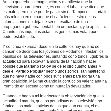
Amigo que rebosa imaginación, y manifiesta que la
televisión, aparentemente, es como el tabaco: se dice que
es malo, pero no se puede pasar sin él. Tampoco se corta lo
más mínimo en opinar que el carácter siniestro de las
informaciones no deja de ser el resultado de una
propaganda gubernamental bien orquestada, y lo apostilla:
Cuanto más inquietas están las gentes más votan por el
poder establecido.
Y continúa expresándose: en la calle los hay que no se
cansan de decir que los jóvenes de Podemos infestan los
pasillos de las televisiones, pintando cono tonos lúgubres la
actualidad para socavar la moral de la nación y hacer
posible que
Mariano Rajoy
se dé el piro cuanto antes y
deje el
Partido Popular
hecho unos zorros. Tan maltrecho
que no haya nadie con bríos suficientes para lograr una
gran coalición. Máxime cuando la corrupción valenciana ha
irrumpido en escena como un huracán devastador.
Cuando le hago a mi interlocutor la observación de que la
actualidad manda, que los periodistas de la televisión no
fabrican las malas noticias de las que dan cuenta, él me
arguye que alguna buena habrá. Y a mí se me ocurre