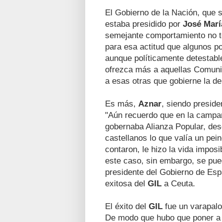
El Gobierno de la Nación, que 
estaba presidido por
José Marí
semejante comportamiento no te
para esa actitud que algunos p
aunque políticamente detestable
ofrezca más a aquellas Comuni
a esas otras que gobierne la d
Es más,
Aznar
, siendo presid
"Aún recuerdo que en la campañ
gobernaba Alianza Popular, des
castellanos lo que valía un pein
contaron, le hizo la vida impos
este caso, sin embargo, se pue
presidente del Gobierno de Espa
exitosa del
GIL
a Ceuta.
El éxito del
GIL
fue un varapalo
De modo que hubo que poner a tr