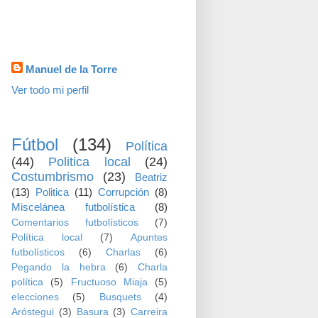
visitas
Datos personales
Manuel de la Torre
Ver todo mi perfil
TEMAS
Fútbol
(134)
Política
(44)
Politica local
(24)
Costumbrismo
(23)
Beatriz
(13)
Politica
(11)
Corrupción
(8)
Miscelánea futbolística
(8)
Comentarios futbolísticos
(7)
Política local
(7)
Apuntes
futbolísticos
(6)
Charlas
(6)
Pegando la hebra
(6)
Charla
política
(5)
Fructuoso Miaja
(5)
elecciones
(5)
Busquets
(4)
Aróstegui
(3)
Basura
(3)
Carreira