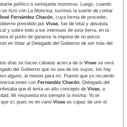
atarile político a semejante monstruo. Luego, cuando
o
se hizo con La Moncloa, tuvimos la suerte de contar
José Fernández Chacón
, cuya forma de proceder,
obierno presidido por
Vivas
, fue de total y absoluta
cal y sobre todo a los intereses de esta tierra, en la
asta el punto de ganarse la inquina de no pocos
ron en tildar al Delegado del Gobierno de ser más del
tos días se hacen cábalas acerca de si
Vivas
se verá
egado del Gobierno que no sea de los suyos, los hay
ivo alguno, al menos para mí. Puesto que yo recuerdo
nversaciones con
Fernandéz Chacón
, Delegado del
onfesaba que él tenía un alto concepto de
Vivas
, a
dad. Mi respuesta era siempre la misma: Yo te
e que sí; pues no en vano
Vivas
es capaz de unir el