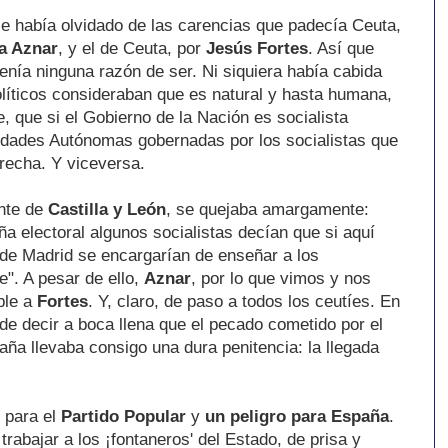
se había olvidado de las carencias que padecía Ceuta,
a Aznar
, y el de Ceuta, por
Jesús Fortes
. Así que
nía ninguna razón de ser. Ni siquiera había cabida
olíticos consideraban que es natural y hasta humana,
, que si el Gobierno de la Nación es socialista
dades Autónomas gobernadas por los socialistas que
erecha. Y viceversa.
ente de
Castilla y León
, se quejaba amargamente:
a electoral algunos socialistas decían que si aquí
de Madrid se encargarían de enseñar a los
e". A pesar de ello,
Aznar
, por lo que vimos y nos
ible a
Fortes
. Y, claro, de paso a todos los ceutíes. En
de decir a boca llena que el pecado cometido por el
ña llevaba consigo una dura penitencia: la llegada
 para el
Partido Popular
y
un peligro para España
.
abajar a los ¡fontaneros' del Estado, de prisa y