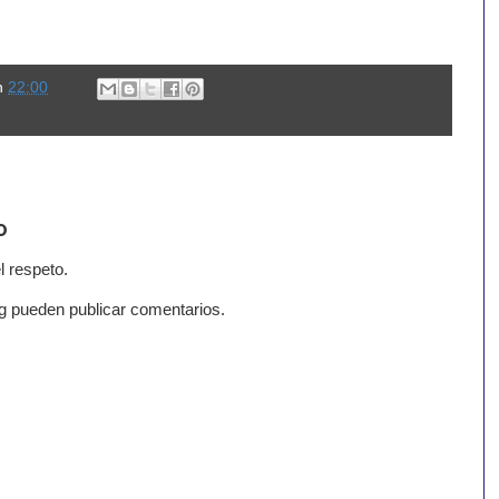
n
22:00
o
l respeto.
g pueden publicar comentarios.