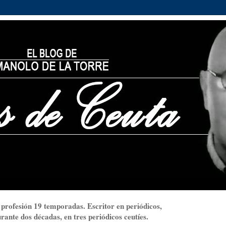
 profesión 19 temporadas. Escritor en periódicos,
ante dos décadas, en tres periódicos ceutíes.