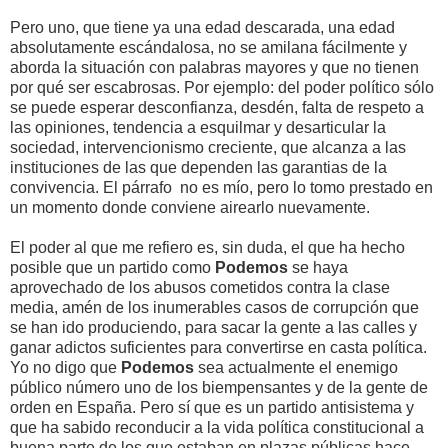
Pero uno, que tiene ya una edad descarada, una edad
absolutamente escándalosa, no se amilana fácilmente y
aborda la situación con palabras mayores y que no tienen
por qué ser escabrosas. Por ejemplo: del poder político sólo
se puede esperar desconfianza, desdén, falta de respeto a
las opiniones, tendencia a esquilmar y desarticular la
sociedad, intervencionismo creciente, que alcanza a las
instituciones de las que dependen las garantias de la
convivencia. El párrafo no es mío, pero lo tomo prestado en
un momento donde conviene airearlo nuevamente.
El poder al que me refiero es, sin duda, el que ha hecho
posible que un partido como
Podemos
se haya
aprovechado de los abusos cometidos contra la clase
media, amén de los inumerables casos de corrupción que
se han ido produciendo, para sacar la gente a las calles y
ganar adictos suficientes para convertirse en casta política.
Yo no digo que
Podemos
sea actualmente el enemigo
público número uno de los biempensantes y de la gente de
orden en España. Pero sí que es un partido antisistema y
que ha sabido reconducir a la vida política constitucional a
buena parte de los que estaban en plazas públicas hace