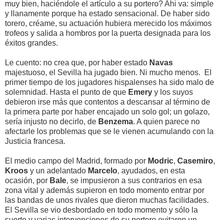
muy bien, haciéndole el artículo a su portero? Ahi va: simple
y llanamente porque ha estado sensacional. De haber sido
torero, créame, su actuación hubiera merecido los máximos
trofeos y salida a hombros por la puerta designada para los
éxitos grandes.
Le cuento: no crea que, por haber estado
Navas
majestuoso, el Sevilla ha jugado bien. Ni mucho menos. El
primer tiempo de los jugadores hispalenses ha sido malo de
solemnidad. Hasta el punto de que
Emery
y los suyos
debieron irse más que contentos a descansar al término de
la primera parte por haber encajado un solo gol; un golazo,
sería injusto no decirlo, de
Benzema
. A quien parece no
afectarle los problemas que se le vienen acumulando con la
Justicia francesa.
El medio campo del Madrid, formado por
Modric
,
Casemiro
,
Kroos
y un adelantado
Marcelo
, ayudados, en esta
ocasión, por
Bale
, se impusieron a sus contrarios en esa
zona vital y además supieron en todo momento entrar por
las bandas de unos rivales que dieron muchas facilidades.
El Sevilla se vio desbordado en todo momento y sólo la
suerte y varias intervenciones de su portero evitaron un