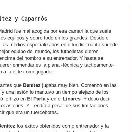
ítez y Caparrós
Madrid fue mal acogida por esa camarilla que suele
 los equipos y sobre todo en los grandes. Desde el
 los medios especializados en difundir cuanto sucede
mejor equipo del mundo, los futbolistas dieron
 encima del hombro a su entrenador. Y hasta se
erer enmendarles la plana -técnica y tácticamente-
 a la elite como jugador.
o antes que
Benítez
jugaba muy bien. Comenzó en las
d y una lesión lo mantuvo un tiempo alejado de los
ió lo hizo en
El
Parla
y en el
Linares
. Y debo decir
s ocasiones. Y rendía a pesar de sus limitaciones
ecir que era un tuercebotas.
Benítez
los éxitos obtenidos como entrenador y la