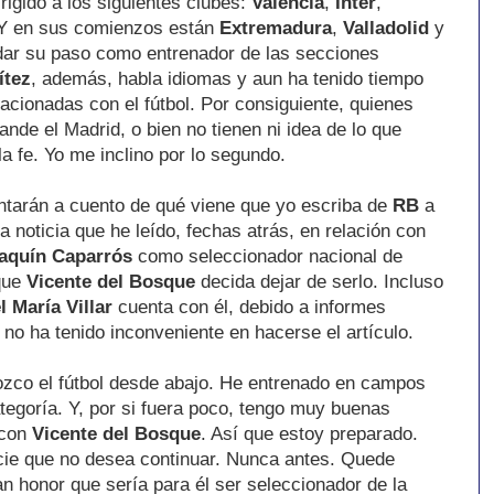
rigido a los siguientes clubes:
Valencia
,
Inter
,
 Y en sus comienzos están
Extremadura
,
Valladolid
y
idar su paso como entrenador de las secciones
ítez
, además, habla idiomas y aun ha tenido tiempo
lacionadas con el fútbol. Por consiguiente, quienes
nde el Madrid, o bien no tienen ni idea de lo que
a fe. Yo me inclino por lo segundo.
ntarán a cuento de qué viene que yo escriba de
RB
a
a noticia que he leído, fechas atrás, en relación con
aquín Caparrós
como seleccionador nacional de
que
Vicente del Bosque
decida dejar de serlo. Incluso
l María Villar
cuenta con él, debido a informes
 no ha tenido inconveniente en hacerse el artículo.
ozco el fútbol desde abajo. He entrenado en campos
tegoría. Y, por si fuera poco, tengo muy buenas
 con
Vicente del Bosque
. Así que estoy preparado.
ie que no desea continuar. Nunca antes. Quede
ran honor que sería para él ser seleccionador de la