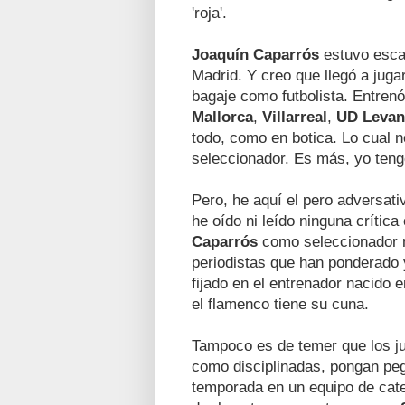
'roja'.
Joaquín Caparrós
estuvo escas
Madrid. Y creo que llegó a jug
bagaje como futbolista. Entren
Mallorca
,
Villarreal
,
UD Levan
todo, como en botica. Lo cual 
seleccionador. Es más, yo tengo
Pero, he aquí el pero adversati
he oído ni leído ninguna crítica
Caparrós
como seleccionador na
periodistas que han ponderado 
fijado en el entrenador nacido 
el flamenco tiene su cuna.
Tampoco es de temer que los j
como disciplinadas, pongan peg
temporada en un equipo de categ