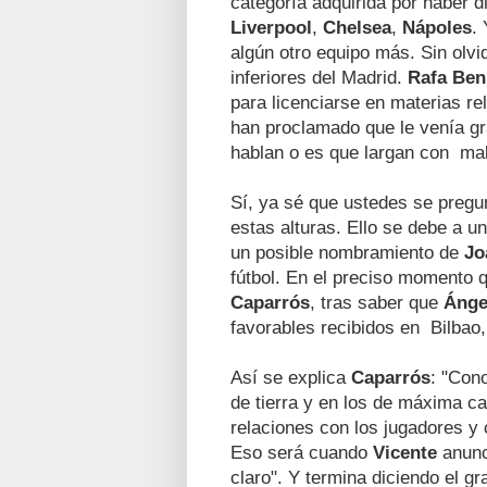
categoría adquirida por haber di
Liverpool
,
Chelsea
,
Nápoles
.
algún otro equipo más. Sin olv
inferiores del Madrid.
Rafa Ben
para licenciarse en materias re
han proclamado que le venía gra
hablan o es que largan con mal
Sí, ya sé que ustedes se pregu
estas alturas. Ello se debe a un
un posible nombramiento de
Jo
fútbol. En el preciso momento 
Caparrós
, tras saber que
Ánge
favorables recibidos en Bilbao,
Así se explica
Caparrós
: "Con
de tierra y en los de máxima ca
relaciones con los jugadores y
Eso será cuando
Vicente
anunc
claro". Y termina diciendo el g