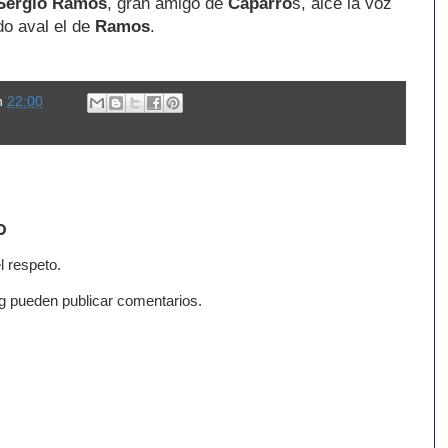
Sergio Ramos
, gran amigo de
Caparró
s, alce la voz
do aval el de
Ramos
.
n
22:00
o
l respeto.
g pueden publicar comentarios.