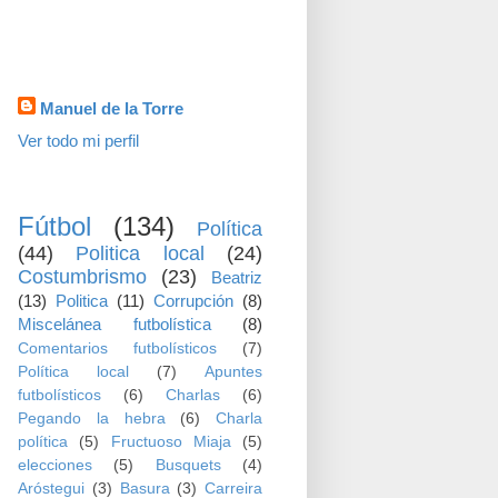
visitas
Datos personales
Manuel de la Torre
Ver todo mi perfil
TEMAS
Fútbol
(134)
Política
(44)
Politica local
(24)
Costumbrismo
(23)
Beatriz
(13)
Politica
(11)
Corrupción
(8)
Miscelánea futbolística
(8)
Comentarios futbolísticos
(7)
Política local
(7)
Apuntes
futbolísticos
(6)
Charlas
(6)
Pegando la hebra
(6)
Charla
política
(5)
Fructuoso Miaja
(5)
elecciones
(5)
Busquets
(4)
Aróstegui
(3)
Basura
(3)
Carreira