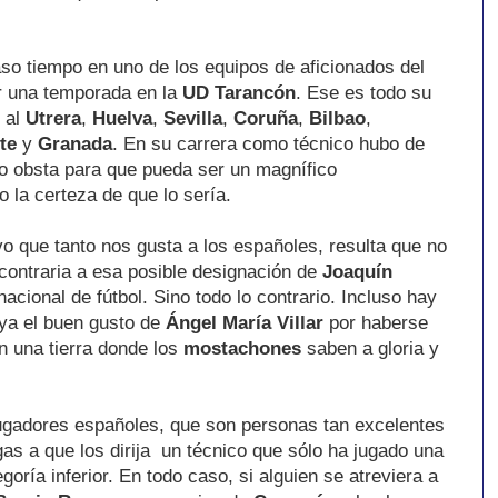
o tiempo en uno de los equipos de aficionados del
ar una temporada en la
UD Tarancón
. Ese es todo su
ó al
Utrera
,
Huelva
,
Sevilla
,
Coruña
,
Bilbao
,
te
y
Granada
. En su carrera como técnico hubo de
no obsta para que pueda ser un magnífico
 la certeza de que lo sería.
vo que tanto nos gusta a los españoles, resulta que no
 contraria a esa posible designación de
Joaquín
cional de fútbol. Sino todo lo contrario. Incluso hay
ya el buen gusto de
Ángel María Villar
por haberse
en una tierra donde los
mostachones
saben a gloria y
ugadores españoles, que son personas tan excelentes
as a que los dirija un técnico que sólo ha jugado una
oría inferior. En todo caso, si alguien se atreviera a