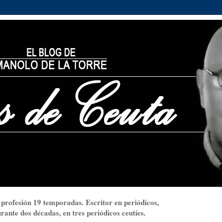
 profesión 19 temporadas. Escritor en periódicos,
ante dos décadas, en tres periódicos ceutíes.