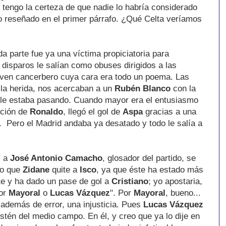
tengo la certeza de que nadie lo habría considerado
lo reseñado en el primer párrafo. ¿Qué Celta veríamos
a parte fue ya una víctima propiciatoria para
s disparos le salían como obuses dirigidos a las
joven cancerbero cuya cara era todo un poema. Las
la herida, nos acercaban a un
Rubén Blanco
con la
 le estaba pasando. Cuando mayor era el entusiasmo
ición de
Ronaldo
, llegó el gol de
Aspa
gracias a una
.. Pero el Madrid andaba ya desatado y todo le salía a
, a
José Antonio
Camacho
, glosador del partido, se
reo que
Zidane
quite a
Isco
, ya que éste ha estado más
te y ha dado un pase de gol a
Cristiano
; yo apostaria,
por
Mayoral
o
Lucas Vázquez
". Por
Mayoral
, bueno...
 además de error, una injusticia. Pues
Lucas Vázquez
ostén del medio campo. En él, y creo que ya lo dije en