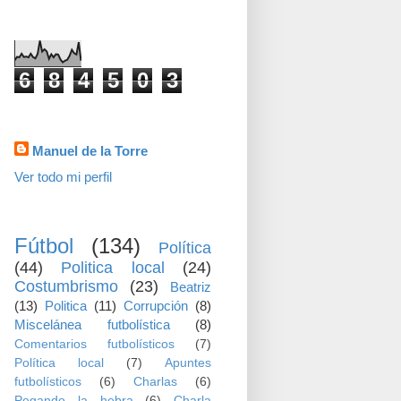
visitas
6
8
4
5
0
3
Datos personales
Manuel de la Torre
Ver todo mi perfil
TEMAS
Fútbol
(134)
Política
(44)
Politica local
(24)
Costumbrismo
(23)
Beatriz
(13)
Politica
(11)
Corrupción
(8)
Miscelánea futbolística
(8)
Comentarios futbolísticos
(7)
Política local
(7)
Apuntes
futbolísticos
(6)
Charlas
(6)
Pegando la hebra
(6)
Charla