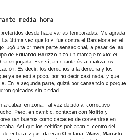
rante media hora
 preferidos desde hace varias temporadas. Me agrada
La última vez que lo vi fue contra el Barcelona en el
ego jugó una primera parte sensacional, a pesar de las
uipo de
Eduardo Berizzo
hizo un marcaje mixto; el
re en jugada. Eso sí, en cuanto ésta finaliza los
ación. Es decir, los derechos a la derecha y los
que ya se estila poco, por no decir casi nada, y que
le. En la segunda parte, quizá por cansancio o porque
ueron goleados sin piedad.
 marcaban en zona. Tal vez debido al correctivo
 mucho. Pero, en cambio, contaban con
Nolito
y
ores tan buenos como capaces de convertirse en
caba. Así que los celtiñas poblaban el centro del
e derecha a izquierda eran
Orellana
,
Wass
,
Marcelo