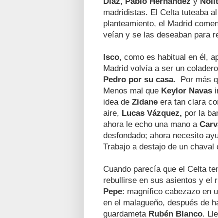
Díaz
,
Pablo Hernández
y
Noli
madridistas. El Celta tuteaba a
planteamiento, el Madrid comen
veían y se las deseaban para re
Isco
, como es habitual en él, a
Madrid volvía a ser un coladero
Pedro por su casa
. Por más 
Menos mal que
Keylor Navas
idea de
Zidane
era tan clara co
aire,
Lucas Vázquez,
por la b
ahora le echo una mano a
Carv
desfondado; ahora necesito ay
Trabajo a destajo de un chaval
Cuando parecía que el Celta ten
rebullirse en sus asientos y el
Pepe
: magnífico cabezazo en u
en el malagueño, después de ha
guardameta
Rubén Blanco
. Ll