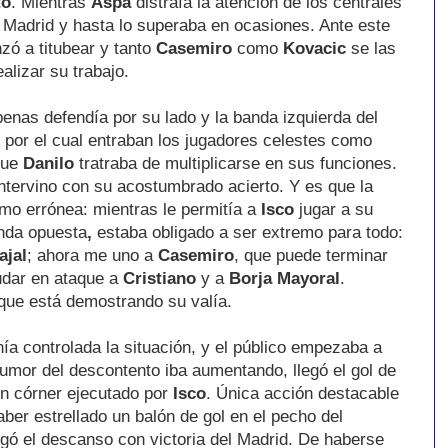
to
. Mientras
Aspa
distraía la atención de los centrales
l Madrid y hasta lo superaba en ocasiones. Ante este
zó a titubear y tanto
Casemiro
como
Kovacic
se las
alizar su trabajo.
penas defendía por su lado y la banda izquierda del
 por el cual entraban los jugadores celestes como
que
Danilo
tratraba de multiplicarse en sus funciones.
intervino con su acostumbrado acierto. Y es que la
mo errónea: mientras le permitía a
Isco
jugar a su
anda opuesta
,
estaba obligado a ser extremo para todo:
ajal
; ahora me uno a
Casemiro
, que puede terminar
udar en ataque a
Cristiano
y a
Borja Mayoral
.
 que está demostrando su valía.
ía controlada la situación, y el público empezaba a
 rumor del descontento iba aumentando, llegó el gol de
n córner ejecutado por
Isco
. Única acción destacable
ber estrellado un balón de gol en el pecho del
egó el descanso con victoria del Madrid. De haberse