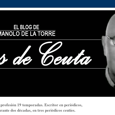
 profesión 19 temporadas. Escritor en periódicos,
ante dos décadas, en tres periódicos ceutíes.