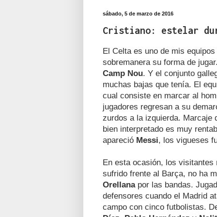
sábado, 5 de marzo de 2016
Cristiano: estelar du
El Celta es uno de mis equipos
sobremanera su forma de jugar. 
Camp Nou
. Y el conjunto gall
muchas bajas que tenía. El eq
cual consiste en marcar al homb
jugadores regresan a su demarc
zurdos a la izquierda. Marcaje 
bien interpretado es muy rentab
apareció
Messi
, los vigueses f
En esta ocasión, los visitantes
sufrido frente al Barça, no ha
Orellana
por las bandas. Jugad
defensores cuando el Madrid ata
campo con cinco futbolistas. D