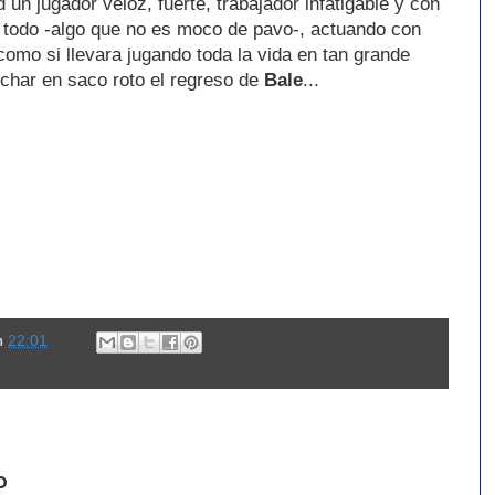
un jugador veloz, fuerte, trabajador infatigable y con
 todo -algo que no es moco de pavo-, actuando con
omo si llevara jugando toda la vida en tan grande
char en saco roto el regreso de
Bale
...
n
22:01
o