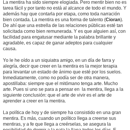
La mentira ha sido siempre elogiada. Pero mentir bien no es
tarea fácil y por tanto no está al alcance de todo el mundo. Y
además hay que contarla por etapa, como toda narración
bien contada. La mentira es una forma de talento (
Cioran
).
De ahí que una estrella de las relaciones públicas esté tan
solicitada como bien remunerada. Y es que alguien así, con
facilidad para engatusar mediante la palabra brillante y
agradable, es capaz de ganar adeptos para cualquier
causa.
Yo le he oído a un siquiatra amigo, en un día de farra y
alegría, decir que creer en la mentira es la mejor terapia
para levantar un estado de ánimo que esté por los suelos.
Inmediatamente, como no podía ser de otra manera,
apostillaba: siempre que el mitómano tenga arte. Mucho
arte. Pues si uno se para a pensar en la mentira, llega a la
siguiente conclusión: que el arte de vivir es el arte de
aprender a creer en la mentira.
La política de hoy y de siempre ha consistido en una gran
mentira. Es más, cuando un político llega a creerse sus
mentiras, y a fe que llega a creérselas, se asegura la
posibilidad de dormir a la pata la llana todos los días. E