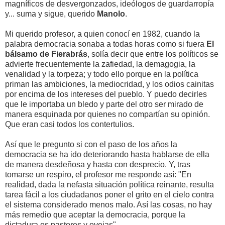
magníficos de desvergonzados, ideólogos de guardarropía
y... suma y sigue, querido
Manolo
.
Mi querido profesor, a quien conocí en 1982, cuando la
palabra democracia sonaba a todas horas como si fuera
El
bálsamo de Fierabrás
, solía decir que entre los políticos se
advierte frecuentemente la zafiedad, la demagogia, la
venalidad y la torpeza; y todo ello porque en la política
priman las ambiciones, la mediocridad, y los odios cainitas
por encima de los intereses del pueblo. Y puedo decirles
que le importaba un bledo y parte del otro ser mirado de
manera esquinada por quienes no compartían su opinión.
Que eran casi todos los contertulios.
Así que le pregunto si con el paso de los años la
democracia se ha ido deteriorando hasta hablarse de ella
de manera desdeñosa y hasta con desprecio. Y, tras
tomarse un respiro, el profesor me responde así: "En
realidad, dada la nefasta situación política reinante, resulta
tarea fácil a los ciudadanos poner el grito en el cielo contra
el sistema considerado menos malo. Así las cosas, no hay
más remedio que aceptar la democracia, porque la
dictadura es pastores y ovejas".