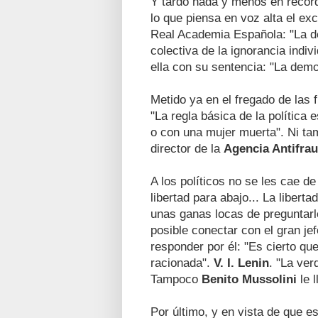
Y tardo nada y menos en recorda
lo que piensa en voz alta el ex
Real Academia Española: "La de
colectiva de la ignorancia indi
ella con su sentencia: "La demo
Metido ya en el fregado de las 
"La regla básica de la política
o con una mujer muerta". Ni ta
director de la
Agencia Antifra
A los políticos no se les cae de 
libertad para abajo... La liber
unas ganas locas de preguntar
posible conectar con el gran je
responder por él: "Es cierto que
racionada".
V. I. Lenin
. "La ver
Tampoco
Benito Mussolini
le l
Por último, y en vista de que es