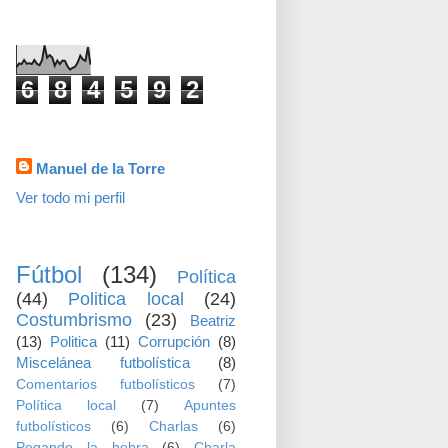
visitas
6
8
4
5
9
2
Datos personales
Manuel de la Torre
Ver todo mi perfil
TEMAS
Fútbol
(134)
Política
(44)
Politica local
(24)
Costumbrismo
(23)
Beatriz
(13)
Politica
(11)
Corrupción
(8)
Miscelánea futbolística
(8)
Comentarios futbolísticos
(7)
Política local
(7)
Apuntes
futbolísticos
(6)
Charlas
(6)
Pegando la hebra
(6)
Charla