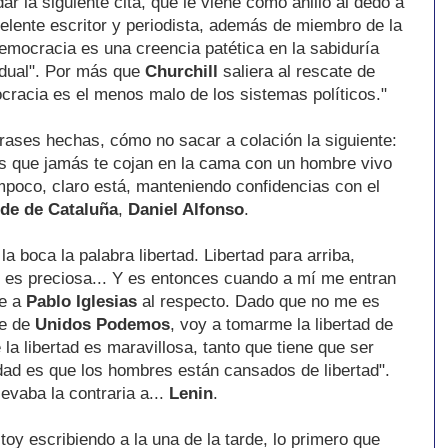
r la siguiente cita, que le viene como anillo al dedo a
celente escritor y periodista, además de miembro de la
mocracia es una creencia patética en la sabiduría
vidual". Por más que
Churchill
saliera al rescate de
cracia es el menos malo de los sistemas políticos."
frases hechas, cómo no sacar a colación la siguiente:
 es que jamás te cojan en la cama con un hombre vivo
mpoco, claro está, manteniendo confidencias con el
ude de Cataluña
,
Daniel Alfonso
.
la boca la palabra libertad. Libertad para arriba,
tad es preciosa... Y es entonces cuando a mí me entran
le a
Pablo Iglesias
al respecto. Dado que no me es
fe de
Unidos Podemos
, voy a tomarme la libertad de
 la libertad es maravillosa, tanto que tiene que ser
dad es que los hombres están cansados de libertad".
levaba la contraria a...
Lenin
.
toy escribiendo a la una de la tarde, lo primero que