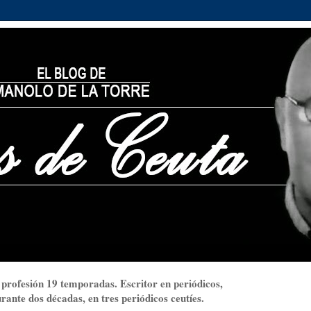
 profesión 19 temporadas. Escritor en periódicos,
ante dos décadas, en tres periódicos ceutíes.