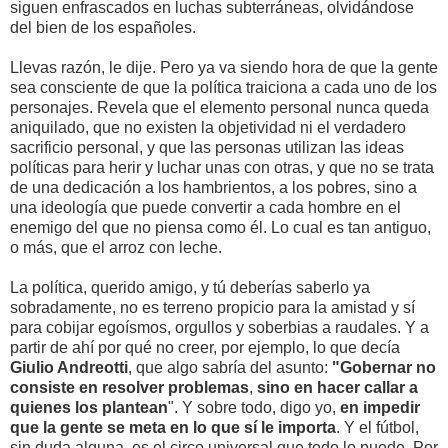
siguen enfrascados en luchas subterráneas, olvidándose
del bien de los españoles.
Llevas razón, le dije. Pero ya va siendo hora de que la gente
sea consciente de que la política traiciona a cada uno de los
personajes. Revela que el elemento personal nunca queda
aniquilado, que no existen la objetividad ni el verdadero
sacrificio personal, y que las personas utilizan las ideas
políticas para herir y luchar unas con otras, y que no se trata
de una dedicación a los hambrientos, a los pobres, sino a
una ideología que puede convertir a cada hombre en el
enemigo del que no piensa como él. Lo cual es tan antiguo,
o más, que el arroz con leche.
La política, querido amigo, y tú deberías saberlo ya
sobradamente, no es terreno propicio para la amistad y sí
para cobijar egoísmos, orgullos y soberbias a raudales. Y a
partir de ahí por qué no creer, por ejemplo, lo que decía
Giulio Andreotti
, que algo sabría del asunto:
"Gobernar no
consiste en resolver problemas
,
sino en hacer callar a
quienes los plantean
". Y sobre todo, digo yo,
en impedir
que la gente se meta en lo que sí le importa
. Y el fútbol,
sin duda alguna, es el circo universal que todo lo puede. Por