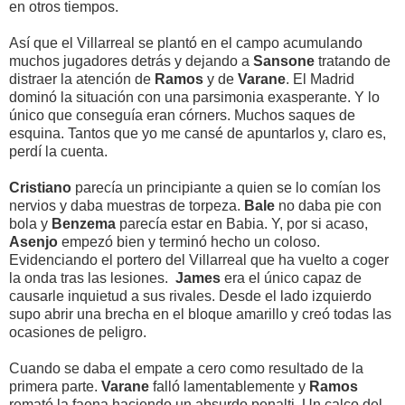
en otros tiempos.
Así que el Villarreal se plantó en el campo acumulando
muchos jugadores detrás y dejando a
Sansone
tratando de
distraer la atención de
Ramos
y de
Varane
. El Madrid
dominó la situación con una parsimonia exasperante. Y lo
único que conseguía eran córners. Muchos saques de
esquina. Tantos que yo me cansé de apuntarlos y, claro es,
perdí la cuenta.
Cristiano
parecía un principiante a quien se lo comían los
nervios y daba muestras de torpeza.
Bale
no daba pie con
bola y
Benzema
parecía estar en Babia. Y, por si acaso,
Asenjo
empezó bien y terminó hecho un coloso.
Evidenciando el portero del Villarreal que ha vuelto a coger
la onda tras las lesiones.
James
era el único capaz de
causarle inquietud a sus rivales. Desde el lado izquierdo
supo abrir una brecha en el bloque amarillo y creó todas las
ocasiones de peligro.
Cuando se daba el empate a cero como resultado de la
primera parte.
Varane
falló lamentablemente y
Ramos
remató la faena haciendo un absurdo penalti. Un calco del