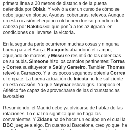
primera línea a 30 metros de distancia de la puerta
defendida por
Oblak
. Y volvió a dar un curso de cómo se
debe jugar en bloque. Ayudas, coberturas, relevos. Aunque
en esta ocasión el equipo colchonero fue sorprendido de
cabeza por
Rakitic
.Gol que ponía a los azulgrana en
condiciones de llevarse la victoria.
En la segunda parte ocurrieron muchas cosas y ninguna
buena para el Barça.
Busquets
abandonó el campo,
aquejado de mareos, y
Messi
se resintió de las dolencias
de su pubis.
Simeone
hizo los cambios pertinentes:
Torres
y
Correa
sustituyeron a
Saúl
y
Gameiro
. También
Thomas
relevó a
Carrasco
. Y a los pocos segundos obtenía
Correa
el empate. La buena actuación de
Iniesta
no fue suficiente
en esta ocasión. Ya que
Neymar
estuvo gris. Tampoco el
Atlético fue capaz de aprovecharse de las circunstancias
favorables.
Resumiendo: el Madrid debe ya olvidarse de hablar de las
rotaciones. Lo cual no significa que no haga las
convenientes. Y
Zidane
ha de hacer un equipo en el cual la
BBC
juegue a algo. En cuanto al Barcelona, creo yo que ha