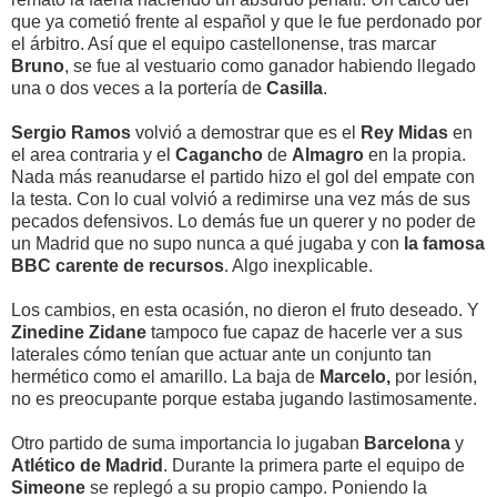
que ya cometió frente al español y que le fue perdonado por
el árbitro. Así que el equipo castellonense, tras marcar
Bruno
, se fue al vestuario como ganador habiendo llegado
una o dos veces a la portería de
Casilla
.
Sergio Ramos
volvió a demostrar que es el
Rey Midas
en
el area contraria y el
Cagancho
de
Almagro
en la propia.
Nada más reanudarse el partido hizo el gol del empate con
la testa. Con lo cual volvió a redimirse una vez más de sus
pecados defensivos. Lo demás fue un querer y no poder de
un Madrid que no supo nunca a qué jugaba y con
la famosa
BBC carente de recursos
. Algo inexplicable.
Los cambios, en esta ocasión, no dieron el fruto deseado. Y
Zinedine Zidane
tampoco fue capaz de hacerle ver a sus
laterales cómo tenían que actuar ante un conjunto tan
hermético como el amarillo. La baja de
Marcelo,
por lesión,
no es preocupante porque estaba jugando lastimosamente.
Otro partido de suma importancia lo jugaban
Barcelona
y
Atlético de Madrid
. Durante la primera parte el equipo de
Simeone
se replegó a su propio campo. Poniendo la