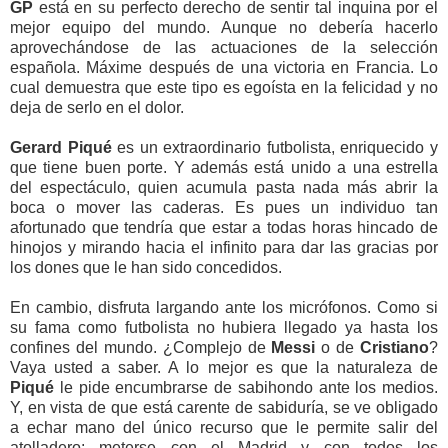
GP
está en su perfecto derecho de sentir tal inquina por el
mejor equipo del mundo. Aunque no debería hacerlo
aprovechándose de las actuaciones de la selección
española. Máxime después de una victoria en Francia. Lo
cual demuestra que este tipo es egoísta en la felicidad y no
deja de serlo en el dolor.
Gerard Piqué
es un extraordinario futbolista, enriquecido y
que tiene buen porte. Y además está unido a una estrella
del espectáculo, quien acumula pasta nada más abrir la
boca o mover las caderas. Es
pues un individuo tan
afortunado que tendría que estar a todas horas hincado de
hinojos y mirando hacia el infinito para dar las gracias por
los dones que le han sido concedidos.
En cambio, disfruta largando ante los micrófonos. Como si
su fama como futbolista no hubiera llegado ya hasta los
confines del mundo. ¿Complejo de
Messi
o de
Cristiano
?
Vaya usted a saber. A lo mejor es que la naturaleza de
Piqué
le pide encumbrarse de sabihondo ante los medios.
Y, en vista de que está carente de sabiduría, se ve obligado
a echar mano del único recurso que le permite salir del
atolladero: meterse con el Madrid y con todos los