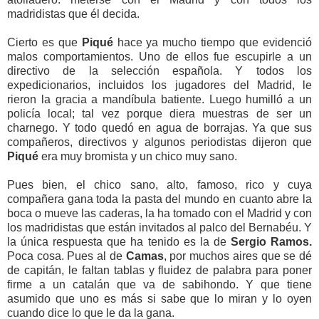
madridistas que él decida.
Cierto es que
Piqué
hace ya mucho tiempo que evidenció
malos comportamientos. Uno de ellos fue escupirle a un
directivo de la selección española.
Y todos los
expedicionarios, incluidos los jugadores del Madrid, le
rieron la gracia a mandíbula batiente. Luego
humilló a un
policía local; tal vez porque diera muestras de ser un
charnego. Y todo quedó en agua de borrajas. Ya que sus
compañeros, directivos y algunos periodistas dijeron que
Piqué
era muy bromista y un chico muy sano.
Pues bien, el chico sano, alto, famoso, rico y cuya
compañera gana toda la pasta del mundo en cuanto abre la
boca o mueve las caderas, la ha tomado con el Madrid y con
los madridistas que están invitados al palco del Bernabéu. Y
la única respuesta que ha tenido es la de
Sergio Ramos.
Poca cosa. Pues al de
Camas
, por muchos aires que se dé
de capitán, le faltan tablas y fluidez de palabra para poner
firme a un catalán que va de sabihondo. Y que tiene
asumido que uno es más si sabe que lo miran y lo oyen
cuando dice lo que le da la gana.