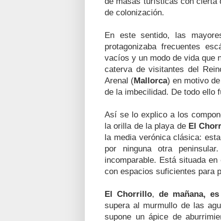
de masas turísticas con cierta 
de colonización.
En este sentido, las mayores
protagonizaba frecuentes escá
vacíos y un modo de vida que n
caterva de visitantes del Rein
Arenal (
Mallorca
) en motivo d
de la imbecilidad. De todo ello f
Así se lo explico a los compon
la orilla de la playa de
El Chorr
la media verónica clásica: esta
por ninguna otra peninsula
incomparable. Está situada en 
con espacios suficientes para 
El Chorrillo
,
de mañana, es 
supera al murmullo de las agu
supone un ápice de aburrimien