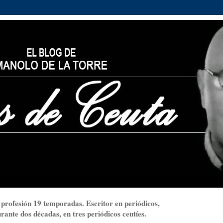
 profesión 19 temporadas. Escritor en periódicos,
ante dos décadas, en tres periódicos ceutíes.