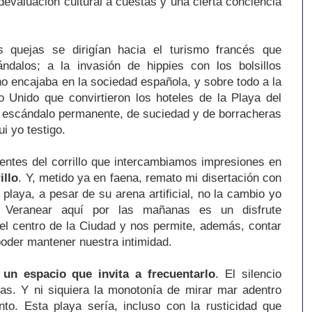
devaluación cultural a cuestas y una cierta conciencia
 quejas se dirigían hacia el turismo francés que
ndalos; a la invasión de hippies con los bolsillos
o encajaba en la sociedad española, y sobre todo a la
o Unido que convirtieron los hoteles de la Playa del
e escándalo permanente, de suciedad y de borracheras
ui yo testigo.
entes del corrillo que intercambiamos impresiones en
illo
. Y, metido ya en faena, remato mi disertación con
 playa, a pesar de su arena artificial, no la cambio yo
r. Veranear aquí por las mañanas es un disfrute
el centro de la Ciudad y nos permite, además, contar
poder mantener nuestra intimidad.
un espacio que invita a frecuentarlo
. El silencio
as. Y ni siquiera la monotonía de mirar mar adentro
to. Esta playa sería, incluso con la rusticidad que