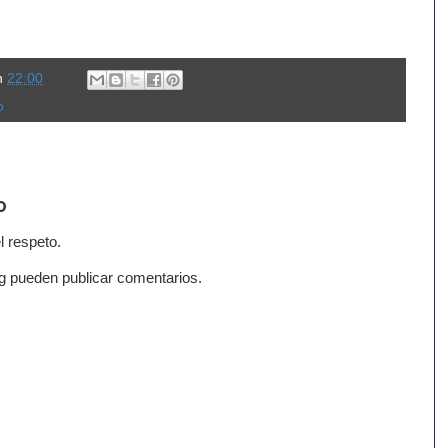
n
22:00
o
o
l respeto.
g pueden publicar comentarios.