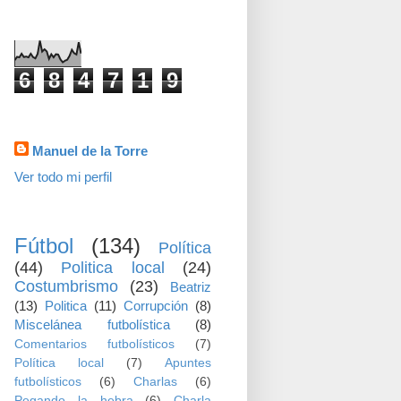
visitas
6
8
4
7
1
9
Datos personales
Manuel de la Torre
Ver todo mi perfil
TEMAS
Fútbol
(134)
Política
(44)
Politica local
(24)
Costumbrismo
(23)
Beatriz
(13)
Politica
(11)
Corrupción
(8)
Miscelánea futbolística
(8)
Comentarios futbolísticos
(7)
Política local
(7)
Apuntes
futbolísticos
(6)
Charlas
(6)
Pegando la hebra
(6)
Charla