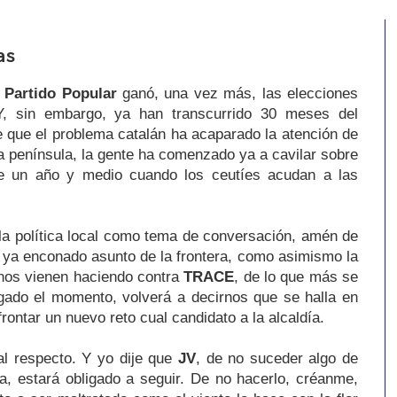
as
l
Partido Popular
ganó, una vez más, las elecciones
Y, sin embargo, ya han transcurrido 30 meses del
de que el problema catalán ha acaparado la atención de
a península, la gente ha comenzado ya a cavilar sobre
de un año y medio cuando los ceutíes acudan a las
 la política local como tema de conversación, amén de
 ya enconado asunto de la frontera, como asimismo la
unos vienen haciendo contra
TRACE
, de lo que más se
egado el momento, volverá a decirnos que se halla en
rontar un nuevo reto cual candidato a la alcaldía.
l respecto. Y yo dije que
JV
, de no suceder algo de
a, estará obligado a seguir. De no hacerlo, créanme,