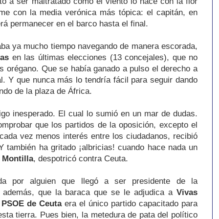
o a ser maltratado como el viento lo hace con la flor
me con la media verónica más tópica: el capitán, en
rá permanecer en el barco hasta el final.
vaba ya mucho tiempo navegando de manera escorada,
vas
en las últimas elecciones (13 concejales), que no
es orégano. Que se había ganado a pulso el derecho a
al. Y que nunca más lo tendría fácil para seguir dando
do de la plaza de África.
igo inesperado. El cual lo sumió en un mar de dudas.
mprobar que los partidos de la oposición, excepto el
 cada vez menos interés entre los ciudadanos, recibió
 Y también ha gritado ¡albricias! cuando hace nada un
 Montilla
, despotricó contra Ceuta.
da por alguien que llegó a ser presidente de la
r, además, que la baraca que se le adjudica a
Vivas
 PSOE de
Ceuta
era el único partido capacitado para
sta tierra. Pues bien, la metedura de pata del político