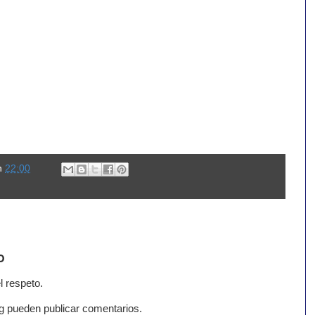
n
22:00
o
l respeto.
g pueden publicar comentarios.