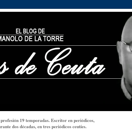
 profesión 19 temporadas. Escritor en periódicos,
ante dos décadas, en tres periódicos ceutíes.