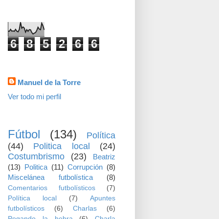
visitas
6
8
5
2
6
6
Datos personales
Manuel de la Torre
Ver todo mi perfil
TEMAS
Fútbol
(134)
Política
(44)
Politica local
(24)
Costumbrismo
(23)
Beatriz
(13)
Politica
(11)
Corrupción
(8)
Miscelánea futbolística
(8)
Comentarios futbolísticos
(7)
Política local
(7)
Apuntes
futbolísticos
(6)
Charlas
(6)
Pegando la hebra
(6)
Charla