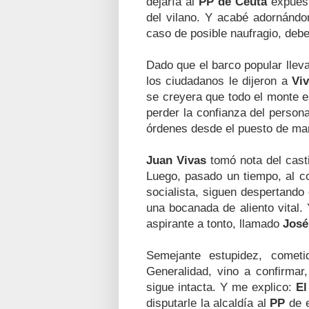
dejaría al
PP de Ceuta
expuest
del vilano. Y acabé adornándo
caso de posible naufragio, debe
Dado que el barco popular lle
los ciudadanos le dijeron a
Vi
se creyera que todo el monte 
perder la confianza del person
órdenes desde el puesto de man
Juan Vivas
tomó nota del cast
Luego, pasado un tiempo, al co
socialista, siguen despertando
una bocanada de aliento vital.
aspirante a tonto, llamado
José
Semejante estupidez, cometi
Generalidad, vino a confirma
sigue intacta. Y me explico:
El
disputarle la alcaldía al
PP
de e