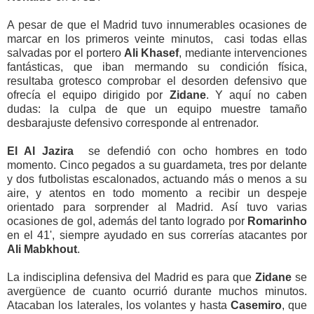
A pesar de que el Madrid tuvo innumerables ocasiones de
marcar en los primeros veinte minutos, casi todas ellas
salvadas por el portero
Ali Khasef
, mediante intervenciones
fantásticas, que iban mermando su condición física,
resultaba grotesco comprobar el desorden defensivo que
ofrecía el equipo dirigido por
Zidane
. Y aquí no caben
dudas: la culpa de que un equipo muestre tamaño
desbarajuste defensivo corresponde al entrenador.
El Al Jazira
se defendió con ocho hombres en todo
momento. Cinco pegados a su guardameta, tres por delante
y dos futbolistas escalonados, actuando más o menos a su
aire, y atentos en todo momento a recibir un despeje
orientado para sorprender al Madrid. Así tuvo varias
ocasiones de gol, además del tanto logrado por
Romarinho
en el 41', siempre ayudado en sus correrías atacantes por
Ali Mabkhout
.
La indisciplina defensiva del Madrid es para que
Zidane
se
avergüence de cuanto ocurrió durante muchos minutos.
Atacaban los laterales, los volantes y hasta
Casemiro
, que