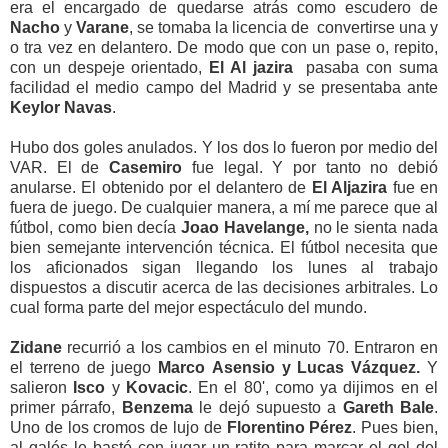
era el encargado de quedarse atrás como escudero de
Nacho
y
Varane
, se tomaba la licencia de convertirse una y
o tra vez en delantero. De modo que con un pase o, repito,
con un despeje orientado,
El Al jazira
pasaba con suma
facilidad el medio campo del Madrid y se presentaba ante
Keylor Navas
.
Hubo dos goles anulados. Y los dos lo fueron por medio del
VAR. El de
Casemiro
fue legal. Y por tanto no debió
anularse. El obtenido por el delantero de
El Aljazira
fue en
fuera de juego. De cualquier manera, a mí me parece que al
fútbol, como bien decía
Joao Havelange,
no le sienta nada
bien semejante intervención técnica. El fútbol necesita que
los aficionados sigan llegando los lunes al trabajo
dispuestos a discutir acerca de las decisiones arbitrales. Lo
cual forma parte del mejor espectáculo del mundo.
Zidane
recurrió a los cambios en el minuto 70. Entraron en
el terreno de juego
Marco
Asensio y Lucas Vázquez.
Y
salieron
Isco
y
Kovacic
. En el 80', como ya dijimos en el
primer párrafo,
Benzema
le dejó supuesto a
Gareth Bale
.
Uno de los cromos de lujo de
Florentino Pérez
. Pues bien,
al galés le bastó con jugar un ratito para marcar el gol del