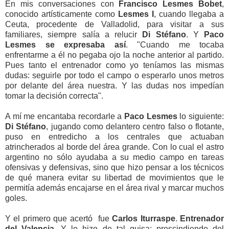
En mis conversaciones con
Francisco Lesmes Bobet
,
conocido artísticamente como
Lesmes I
, cuando llegaba a
Ceuta, procedente de Valladolid, para visitar a sus
familiares, siempre salía a relucir
Di Stéfano
. Y
Paco
Lesmes se expresaba así
. "Cuando me tocaba
enfrentarme a él no pegaba ojo la noche anterior al partido.
Pues tanto el entrenador como yo teníamos las mismas
dudas: seguirle por todo el campo o esperarlo unos metros
por delante del área nuestra. Y las dudas nos impedían
tomar la decisión correcta".
A mí me encantaba recordarle a
Paco Lesmes
lo siguiente:
Di Stéfano
, jugando como delantero centro falso o flotante,
puso en entredicho a los centrales que actuaban
atrincherados al borde del área grande. Con lo cual el astro
argentino no sólo ayudaba a su medio campo en tareas
ofensivas y defensivas, sino que hizo pensar a los técnicos
de qué manera evitar su libertad de movimientos que le
permitía además encajarse en el área rival y marcar muchos
goles.
Y el primero que acertó fue
Carlos Iturraspe
.
Entrenador
del Valencia
. Y lo hizo de tal guisa: prescindiendo del