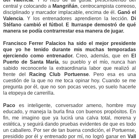
central y colocando a
Mangriñán
, centrocampista correoso,
disciplinado y marcador implacable, encima de él.
Ganó el
Valencia
. Y los entrenadores aprendieron la lección.
Di
Stéfano cambió el fútbol
.
E Iturraspe demostró de qué
manera se podía contrarrestar esa manera de jugar.
Francisco Ferrer Palacios ha sido el mejor presidente
que yo he tenido durante mis muchas temporadas
ejerciendo como entrenador.
Creo, además, que en
El
Puerto de Santa María
, su pueblo y el mío, nunca han
sabido reconocerle la extraordinaria labor que realizó al
frente del
Racing Club Portuense
. Pero esa es una
cuestión de la que no me toca opinar hoy. Cuando se me
pregunta por él, que no son pocas veces, yo suelo hacerle
la etopeya de carrerilla.
Paco
es inteligente, conversador ameno, hombre muy
educado, y maneja la burla fina con buenos propósitos. En
fin, me imagino que ya lucirá una calva total, morena y
estética, y seguirá dando pruebas evidentes de que es todo
un caballero. Por ser de tan buena condición, el Portuense,
presidido por él y entrenado por mí, no logró ganar en
Vall