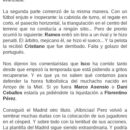
La segunda parte comenzó de la misma manera. Con un
fútbol enjuto e inoperante: la cabriola de turno, el regate en
corto, el pasecito horizontal, la triangulación en el centro del
terreno que no conducía a ningún sitio... Pero de pronto
ocurrió lo siguiente:
Ramos
entró sin tino a un rival y le hizo
penalti. El árbitro, mejicano él, se hizo el sueco... Y la pelota
la recibió
Cristiano
que fue derribado. Falta y golazo del
portugués.
Nos dijeron los comentaristas que
Isco
ha corrido tanto
desde que empezó la temporada que está pidiendo a gritos
recuperarse. Y es que ya no saben qué contarnos para
defender la honra futbolística del muchacho nacido en
Arroyo de la Miel. Si yo fuera
Marco
Asensio
o
Dani
Ceballos
estaría ya pidiéndole la liquidación a
Florentino
Pérez
.
Consiguió el Madrid otro título. ¡Albricias! Pero volvió a
sembrar muchas dudas con la colocación de sus jugadores
en el césped. Y sobre todo con la lentitud de sus acciones.
La plantilla del Madrid sigue siendo extraordinaria. Y podría