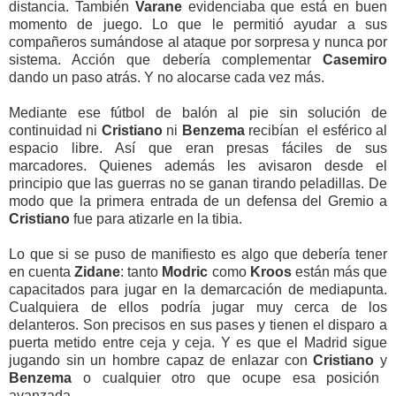
distancia. También
Varane
evidenciaba que está en buen
momento de juego. Lo que le permitió ayudar a sus
compañeros sumándose al ataque por sorpresa y nunca por
sistema. Acción que debería complementar
Casemiro
dando un paso atrás. Y no alocarse cada vez más.
Mediante ese fútbol de balón al pie sin solución de
continuidad ni
Cristiano
ni
Benzema
recibían el esférico al
espacio libre. Así que eran presas fáciles de sus
marcadores. Quienes además les avisaron desde el
principio que las guerras no se ganan tirando peladillas. De
modo que la primera entrada
de un defensa del Gremio a
Cristiano
fue para atizarle en la tibia.
Lo que si se puso de manifiesto es algo que debería tener
en cuenta
Zidane
: tanto
Modric
como
Kroos
están más que
capacitados para jugar en la demarcación de mediapunta.
Cualquiera de ellos podría jugar muy cerca de los
delanteros. Son precisos en sus pases y tienen el disparo a
puerta metido entre ceja y ceja. Y es que el Madrid sigue
jugando sin un hombre capaz de enlazar con
Cristiano
y
Benzema
o cualquier otro que ocupe esa posición
avanzada.