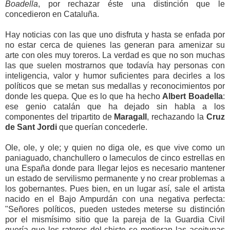
Boadella
, por rechazar éste una distinción que le
concedieron en Cataluña.
Hay noticias con las que uno disfruta y hasta se enfada por
no estar cerca de quienes las generan para amenizar su
arte con oles muy toreros. La verdad es que no son muchas
las que suelen mostrarnos que todavía hay personas con
inteligencia, valor y humor suficientes para decirles a los
políticos que se metan sus medallas y reconocimientos por
donde les quepa. Que es lo que ha hecho
Albert Boadella
:
ese genio catalán que ha dejado sin habla a los
componentes del tripartito de
Maragall
, rechazando la
Cruz
de Sant Jordi
que querían concederle.
Ole, ole, y ole; y quien no diga ole, es que vive como un
paniaguado, chanchullero o lameculos de cinco estrellas en
una España donde para llegar lejos es necesario mantener
un estado de servilismo permanente y no crear problemas a
los gobernantes. Pues bien, en un lugar así, sale el artista
nacido en el Bajo Ampurdán con una negativa perfecta:
"Señores políticos, pueden ustedes meterse su distinción
por el mismísimo sitio que la pareja de la Guardia Civil
quería que los rateros del chiste se metieran las aceitunas