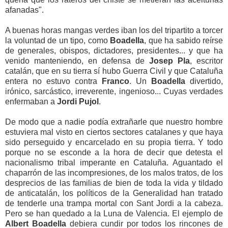
afanadas".
A buenas horas mangas verdes iban los del tripartito a torcer
la voluntad de un tipo, como
Boadella
, que ha sabido reírse
de generales, obispos, dictadores, presidentes... y que ha
venido manteniendo, en defensa de
Josep Pla
, escritor
catalán, que en su tierra sí hubo Guerra Civil y que Cataluña
entera no estuvo contra
Franco
. Un
Boadella
divertido,
irónico, sarcástico, irreverente, ingenioso... Cuyas verdades
enfermaban a
Jordi Pujol
.
De modo que a nadie podía extrañarle que nuestro hombre
estuviera mal visto en ciertos sectores catalanes y que haya
sido perseguido y encarcelado en su propia tierra. Y todo
porque no se esconde a la hora de decir que detesta el
nacionalismo tribal imperante en Cataluña. Aguantado el
chaparrón de las incompresiones, de los malos tratos, de los
desprecios de las familias de bien de toda la vida y tildado
de anticatalán, los políticos de la Generalidad han tratado
de tenderle una trampa mortal con Sant Jordi a la cabeza.
Pero se han quedado a la Luna de Valencia. El ejemplo de
Albert Boadella
debiera cundir por todos los rincones de