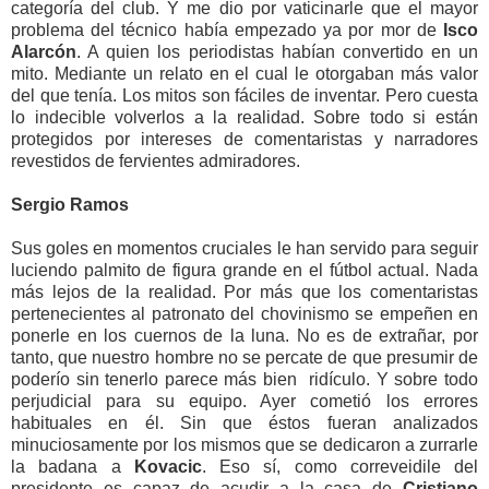
categoría del club. Y me dio por vaticinarle que el mayor
problema del técnico había empezado ya por mor de
Isco
Alarcón
. A quien los periodistas habían convertido en un
mito. Mediante un relato en el cual le otorgaban más valor
del que tenía. Los mitos son fáciles de inventar. Pero cuesta
lo indecible volverlos a la realidad. Sobre todo si están
protegidos por intereses de comentaristas y narradores
revestidos de fervientes admiradores.
Sergio Ramos
Sus goles en momentos cruciales le han servido para seguir
luciendo palmito de figura grande en el fútbol actual. Nada
más lejos de la realidad. Por más que los comentaristas
pertenecientes al patronato del chovinismo se empeñen en
ponerle en los cuernos de la luna. No es de extrañar, por
tanto, que nuestro hombre no se percate de que presumir de
poderío sin tenerlo parece más bien ridículo. Y sobre todo
perjudicial para su equipo. Ayer cometió los errores
habituales en él. Sin que éstos fueran analizados
minuciosamente por los mismos que se dedicaron a zurrarle
la badana a
Kovacic
. Eso sí, como correveidile del
presidente es capaz de acudir a la casa de
Cristiano