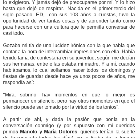
lo exigieron. Y jamás dejó de preocuparse por mí. Y lo hizo
hasta que dejó de respirar. Nacida en el primer tercio del
siglo pasado,
ED,
con sus 103 años a cuestas, tuvo la
oportunidad de ver tantas cosas y de aprender tanto como
para hacerse con una cultura que le permitía conversar de
casi todo.
Gozaba mi tía de una lucidez irónica con la que había que
contar a la hora de intercambiar impresiones con ella. Había
tenido fama de contestaria en su juventud, según me decían
sus hermanas, entre ellas estaba mi madre. Y a mí, cuando
hablábamos, lo cual solíamos hacer todos los domingos y
fiestas de guardar desde hace ya unos pocos de años, me
respondía así:
"Mira, sobrino, hay momentos en que lo mejor es
permanecer en silencio, pero hay otros momentos en que el
silencio puede ser tomado por la virtud de los tontos".
A partir de ahí, y dada la pasión que ponía en la
conversación conmigo (y por supuesto con mi queridos
primo
s Manolo y María Dolores
, quienes tenían la suerte
de frecuentarla todos los días), yo le tiraba de la lengua