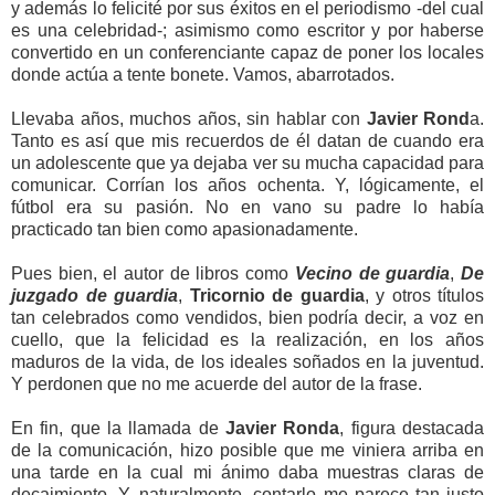
y además lo felicité por sus éxitos en el periodismo -del cual
es una celebridad-; asimismo como escritor y por haberse
convertido en un conferenciante capaz de poner los locales
donde actúa a tente bonete. Vamos, abarrotados.
Llevaba años, muchos años, sin hablar con
Javier Rond
a.
Tanto es así que mis recuerdos de él datan de cuando era
un adolescente que ya dejaba ver su mucha capacidad para
comunicar. Corrían los años ochenta. Y, lógicamente, el
fútbol era su pasión. No en vano su padre lo había
practicado tan bien como apasionadamente.
Pues bien, el autor de libros como
Vecino de
guardia
,
De
juzgado de guardia
,
Tricornio de guardia
, y otros títulos
tan celebrados como vendidos, bien podría decir, a voz en
cuello, que la felicidad es la realización, en los años
maduros de la vida, de los ideales soñados en la juventud.
Y perdonen que no me acuerde del autor de la frase.
En fin, que la llamada de
Javier Ronda
, figura destacada
de la comunicación, hizo posible que me viniera arriba en
una tarde en la cual mi ánimo daba muestras claras de
decaimiento. Y, naturalmente, contarlo me parece tan justo