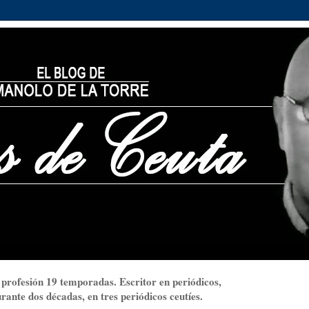
 profesión 19 temporadas. Escritor en periódicos,
ante dos décadas, en tres periódicos ceutíes.