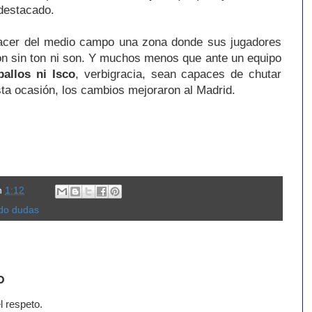
destacado.
acer del medio campo una zona donde sus jugadores
ón sin ton ni son. Y muchos menos que ante un equipo
ballos ni Isco
, verbigracia, sean capaces de chutar
sta ocasión, los cambios mejoraron al Madrid.
n
1:12
do dudas
o
l respeto.