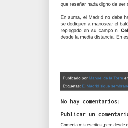
que reseñar nada digno de ser 
En suma, el Madrid no debe h
se dediquen a manosear el bal
replegado en su campo ni
Ce
desde la media distancia. En e
.
Publicado por
Manuel de la Torre
e
Etiquetas:
El Madrid sigue sembran
No hay comentarios:
Publicar un comentari
Comenta mis escritos ,pero desde e