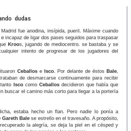
ando dudas
 Madrid fue anodina, insípida, pueril. Máxime cuando
o e incapaz de ligar dos pases seguidos para traspasar
 que
Kroo
s, jugando de mediocentro. se bastaba y se
ualquier intento de progresar de los jugadores del
ituaron
Ceballos
e
Isco
. Por delante de éstos
Bale
,
rataban de desmarcarse continuamente para recibir
 tanto
Isco
como
Ceballos
decidieron que había que
in buscar el camino más corto para llegar a la portería
dicha, estaba hecho un flan. Pero nadie lo ponía a
e
Gareth Bale
se estrello en el travesaño. A propósito,
recuperado la alegría, se deja la piel en el césped y