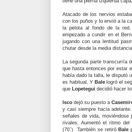
tiene una pierna izquierda capa
Atacado de los nervios estab
con los puños y lo envió a la 
la pelota al fondo de la red.
empezado a cundir en el Berna
jugando con una lentitud pas
chutar desde la media distancia
La segunda parte transcurría
que hasta entonces por estar e
había dado la talla, le disputó
es habitual. Y
Bale
logró el seg
que
Lopetegui
decidió hacer l
Isco
dejó su puesto a
Casemir
y casi siempre hacia adelant
señales de vida, moviéndose 
rivales. Aumentó el ritmo del
(70`) También se retiró
Bale
p