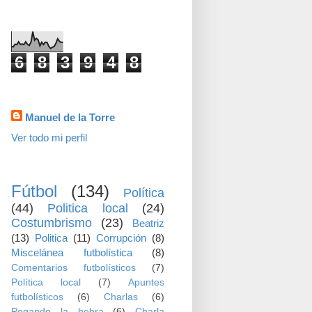
visitas
6
8
3
9
4
8
Datos personales
Manuel de la Torre
Ver todo mi perfil
TEMAS
Fútbol
(134)
Política
(44)
Politica local
(24)
Costumbrismo
(23)
Beatriz
(13)
Politica
(11)
Corrupción
(8)
Miscelánea futbolística
(8)
Comentarios futbolísticos
(7)
Política local
(7)
Apuntes
futbolísticos
(6)
Charlas
(6)
Pegando la hebra
(6)
Charla