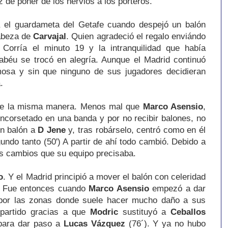
z de poner de los nervios a los porteros.
a el guardameta del Getafe cuando despejó un balón
cabeza de
Carvajal
. Quien agradeció el regalo enviándo
 Corría el minuto 19 y la intranquilidad que había
béu se trocó en alegría. Aunque el Madrid continuó
mosa y sin que ninguno de sus jugadores decidieran
.
 de la misma manera. Menos mal que
Marco Asensio
,
ncorsetado en una banda y por no recibir balones, no
 un balón a
D Jene
y, tras robárselo, centró como en él
undo tanto (50') A partir de ahí todo cambió. Debido a
os cambios que su equipo precisaba.
o
. Y el Madrid principió a mover el balón con celeridad
e. Fue entonces cuando
Marco Asensio
empezó a dar
por las zonas donde suele hacer mucho daño a sus
 partido gracias a que
Modric
sustituyó a
Ceballos
ara dar paso a
Lucas Vázquez
(76´). Y ya no hubo