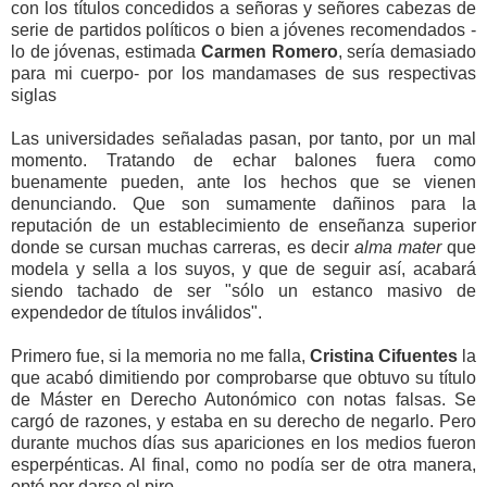
con los títulos concedidos a señoras y señores cabezas de
serie de partidos políticos o bien a jóvenes recomendados -
lo de jóvenas, estimada
Carmen Romero
, sería demasiado
para mi cuerpo- por los mandamases de sus respectivas
siglas
Las universidades señaladas pasan, por tanto, por un mal
momento. Tratando de echar balones fuera como
buenamente pueden, ante los hechos que se vienen
denunciando. Que son sumamente dañinos para la
reputación de un establecimiento de enseñanza superior
donde se cursan muchas carreras, es decir
alma mater
que
modela y sella a los suyos, y que de seguir así, acabará
siendo tachado de ser "sólo un estanco masivo de
expendedor de títulos inválidos".
Primero fue, si la memoria no me falla,
Cristina Cifuentes
la
que acabó dimitiendo por comprobarse que obtuvo su título
de Máster en Derecho Autonómico con notas falsas. Se
cargó de razones, y estaba en su derecho de negarlo. Pero
durante muchos días sus apariciones en los medios fueron
esperpénticas. Al final, como no podía ser de otra manera,
optó por darse el piro.