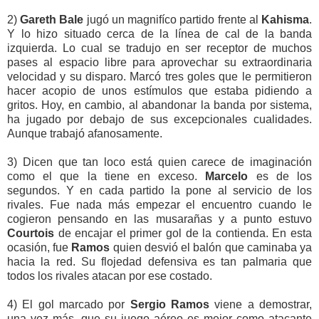
2)
Gareth Bale
jugó un magnifíco partido frente al
Kahisma
.
Y lo hizo situado cerca de la línea de cal de la banda
izquierda. Lo cual se tradujo en ser receptor de muchos
pases al espacio libre para aprovechar su extraordinaria
velocidad y su disparo. Marcó tres goles que le permitieron
hacer acopio de unos estímulos que estaba pidiendo a
gritos. Hoy, en cambio, al abandonar la banda por sistema,
ha jugado por debajo de sus excepcionales cualidades.
Aunque trabajó afanosamente.
3) Dicen que tan loco está quien carece de imaginación
como el que la tiene en exceso.
Marcelo
es de los
segundos. Y en cada partido la pone al servicio de los
rivales. Fue nada más empezar el encuentro cuando le
cogieron pensando en las musarañas y a punto estuvo
Courtois
de encajar el primer gol de la contienda. En esta
ocasión, fue
Ramos
quien desvió el balón que caminaba ya
hacia la red. Su flojedad defensiva es tan palmaria que
todos los rivales atacan por ese costado.
4) El gol marcado por
Sergio Ramos
viene a demostrar,
una vez más, que su juego aéreo es mejor como atacante