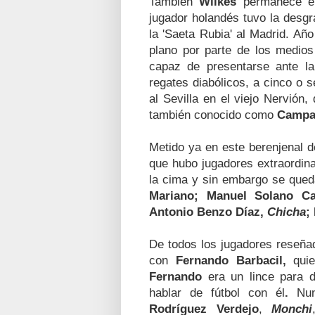
También
Wilkes
permanece en
jugador holandés tuvo la desgr
la 'Saeta Rubia' al Madrid. Añ
plano por parte de los medio
capaz de presentarse ante la
regates diabólicos, a cinco o s
al Sevilla en el viejo Nervión
también conocido como
Campan
Metido ya en este berenjenal d
que hubo jugadores extraordina
la cima y sin embargo se qued
Mariano; Manuel Solano Ca
Antonio Benzo Díaz,
Chicha
;
De todos los jugadores reseñ
con
Fernando Barbacil,
qui
Fernando
era un lince para d
hablar
de fútbol con él
.
Nu
Rodríguez
Verdejo
,
Monchi