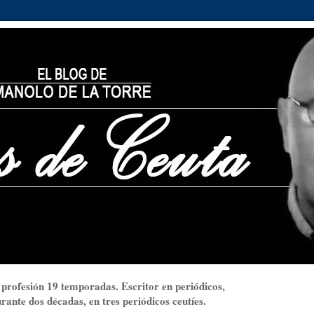
 profesión 19 temporadas. Escritor en periódicos,
ante dos décadas, en tres periódicos ceutíes.