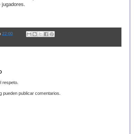
 jugadores.
n
22:00
o
l respeto.
g pueden publicar comentarios.