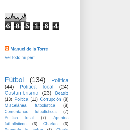
visitas
6
8
5
1
6
4
Datos personales
Manuel de la Torre
Ver todo mi perfil
TEMAS
Fútbol
(134)
Política
(44)
Politica local
(24)
Costumbrismo
(23)
Beatriz
(13)
Politica
(11)
Corrupción
(8)
Miscelánea futbolística
(8)
Comentarios futbolísticos
(7)
Política local
(7)
Apuntes
futbolísticos
(6)
Charlas
(6)
Pegando la hebra
(6)
Charla