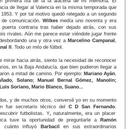
 primera fila de la la alacena de mi memoria. El
acia de llegar al Valencia en la misma temporada que
o 1953. Y por tal motivo quedó relegado a un segundo
s de comunicación.
Wilkes
medía uno noventa y era
 puerta contraria tras haber dejado atrás, con sus
eis rivales. Aún me parece estar viéndole jugar frente
, desbordando una y otra vez a
Marcelino Campanal
,
al II
. Todo un mito de fútbol.
e mirar hacia atrás, siento la necesidad de reconocer
rios, en la Baja Andalucía, que bien pudieron llegar a
aron a mitad de camino. Por ejemplo:
Mariano Ayán
,
ñado, Solano; Manuel Bernal Gómez, Manolin;
 Luis Soriano, Mario Blanco, Suano...
ados, y de muchos otros, conversé yo en su momento
en fue secretario técnico del
C D San Fernando
.
escubrir
futbolistas
.
Y
,
naturalmente
,
era un placer
nca tuve la oportunidad de preguntarle a
Ramón
, cuánto influyó
Barbacil
en sus extraordinarios