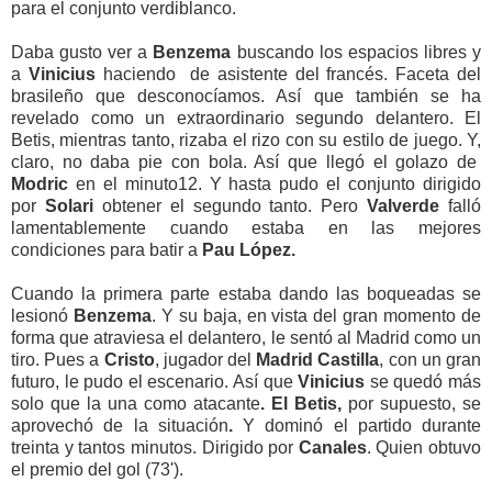
para el conjunto verdiblanco.
Daba gusto ver a
Benzema
buscando los espacios libres y
a
Vinicius
haciendo de asistente del francés. Faceta del
brasileño que desconocíamos. Así que también se ha
revelado como un extraordinario segundo delantero. El
Betis, mientras tanto, rizaba el rizo con su estilo de juego. Y,
claro, no daba pie con bola. Así que llegó el golazo de
Modric
en el minuto12. Y hasta pudo el conjunto dirigido
por
Solari
obtener el segundo tanto. Pero
Valverde
falló
lamentablemente cuando estaba en las mejores
condiciones para batir a
Pau López.
Cuando la primera parte estaba dando las boqueadas se
lesionó
Benzema
. Y su baja, en vista del gran momento de
forma que atraviesa el delantero, le sentó al Madrid como un
tiro. Pues a
Cristo
, jugador del
Madrid Castilla
, con un gran
futuro,
le pudo el escenario. Así que
Vinicius
se quedó más
solo que la una
como atacante
. El Betis,
por supuesto,
se
aprovechó
de la situación
.
Y dominó el partido
durante
treinta y tantos minutos. Dirigido por
Canales
. Quien obtuvo
el premio del gol (73').