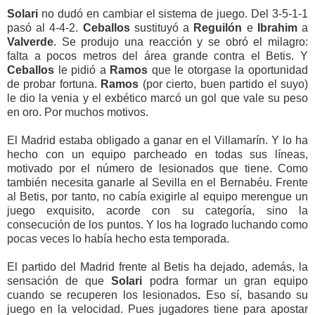
Solari
no dudó en cambiar el sistema de juego. Del 3-5-1-1
pasó al 4-4-2.
Ceballos
sustituyó a
Reguilón
e
Ibrahim
a
Valverde
. Se produjo una reacción y se obró el milagro:
falta a pocos metros del área grande contra el Betis. Y
Ceballos
le pidió a
Ramos
que le otorgase la oportunidad
de probar fortuna.
Ramos
(por cierto, buen partido el suyo)
le dio la venia y el exbético
marcó un gol que vale su peso
en oro. Por muchos motivos.
El Madrid estaba obligado a ganar en el Villamarín. Y lo ha
hecho con un equipo parcheado en todas sus líneas,
motivado por el número de lesionados que tiene. Como
también necesita ganarle al Sevilla en el Bernabéu. Frente
al Betis, por tanto, no cabía exigirle al equipo merengue un
juego exquisito, acorde con su categoría, sino la
consecución de los puntos. Y los ha logrado luchando como
pocas veces lo había hecho esta temporada.
El partido del Madrid frente al Betis ha dejado, además, la
sensación de que
Solari
podra formar un gran equipo
cuando se recuperen los lesionados
.
Eso sí, basando su
juego en la velocidad. Pues jugadores tiene para apostar