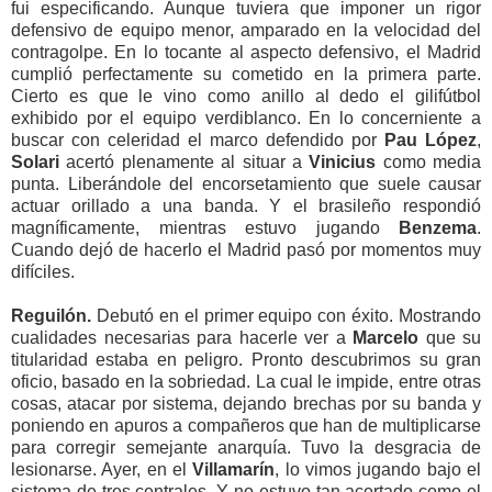
fui especificando. Aunque tuviera que imponer un rigor
defensivo de equipo menor, amparado en la velocidad del
contragolpe. En lo tocante al aspecto defensivo, el Madrid
cumplió perfectamente su cometido en la primera parte.
Cierto es que le vino como anillo al dedo el gilifútbol
exhibido por el equipo verdiblanco. En lo concerniente a
buscar con celeridad el marco defendido por
Pau López
,
Solari
acertó plenamente al situar a
Vinicius
como media
punta. Liberándole del encorsetamiento que suele causar
actuar orillado a una banda. Y el brasileño respondió
magníficamente, mientras estuvo jugando
Benzema
.
Cuando dejó de hacerlo el Madrid pasó por momentos muy
difíciles.
Reguilón.
Debutó en el primer equipo con éxito. Mostrando
cualidades necesarias para hacerle ver a
Marcelo
que su
titularidad estaba en peligro. Pronto descubrimos su gran
oficio, basado en la sobriedad. La cual le impide, entre otras
cosas, atacar por sistema, dejando brechas por su banda y
poniendo en apuros a compañeros que han de multiplicarse
para corregir semejante anarquía. Tuvo la desgracia de
lesionarse. Ayer, en el
Villamarín
, lo vimos jugando bajo el
sistema de tres centrales. Y no estuvo tan acertado como el