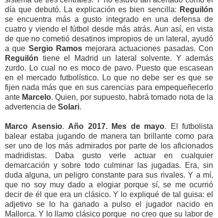
día que debutó. La explicación es bien sencilla:
Reguilón
se encuentra más a gusto integrado en una defensa de
cuatro y viendo el fútbol desde más atrás. Aun así, en vista
de que no cometió desatinos impropios de un lateral, ayudó
a que
Sergio Ramos
mejorara actuaciones pasadas. Con
Reguilón
tiene el Madrid un lateral solvente. Y además
zurdo. Lo cual no es moco de pavo. Puesto que escasean
en el mercado futbolístico. Lo que no
debe ser es que se
fijen nada más que en sus carencias para empequeñecerlo
ante
Marcelo
. Quien, por supuesto,
habrá tomado nota de la
advertencia de
Solari
.
Marco Asensio
.
Año 2017. Mes de mayo
. El futbolista
balear estaba jugando de manera tan brillante como para
ser uno de los más admirados por parte de los aficionados
madridistas. Daba gusto verle actuar en cualquier
demarcación y sobre todo culminar las jugadas. Era, sin
duda alguna, un peligro constante para sus rivales. Y a mí,
que no soy muy dado a elogiar porque sí, se me ocurrió
decir de él que era un clásico. Y lo expliqué de tal guisa: el
adjetivo se lo ha ganado a pulso el jugador nacido en
Mallorca. Y lo llamo clásico porque no creo que su labor de