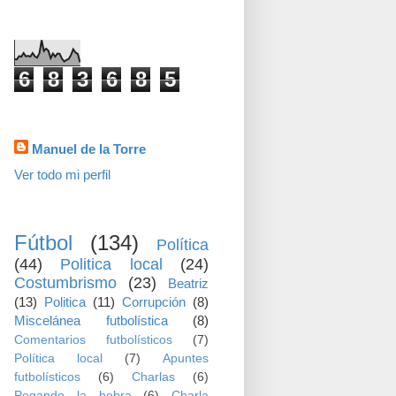
visitas
6
8
3
6
8
5
Datos personales
Manuel de la Torre
Ver todo mi perfil
TEMAS
Fútbol
(134)
Política
(44)
Politica local
(24)
Costumbrismo
(23)
Beatriz
(13)
Politica
(11)
Corrupción
(8)
Miscelánea futbolística
(8)
Comentarios futbolísticos
(7)
Política local
(7)
Apuntes
futbolísticos
(6)
Charlas
(6)
Pegando la hebra
(6)
Charla