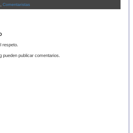
o
,
Comentaristas
o
l respeto.
g pueden publicar comentarios.