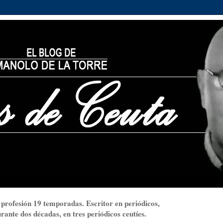
 profesión 19 temporadas. Escritor en periódicos,
ante dos décadas, en tres periódicos ceutíes.