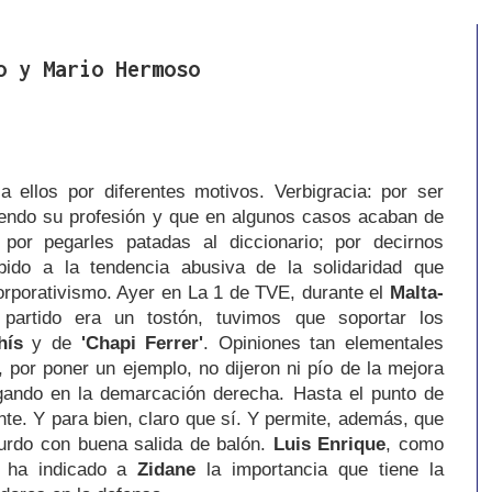
o y Mario Hermoso
 ellos por diferentes motivos. Verbigracia: por ser
iendo su profesión y que en algunos casos acaban de
 por pegarles patadas al diccionario; por decirnos
ido a la tendencia abusiva de la solidaridad que
orporativismo. Ayer en La 1 de TVE, durante el
Malta-
artido era un tostón, tuvimos que soportar los
hís
y de
'Chapi Ferrer'
. Opiniones tan elementales
por poner un ejemplo, no dijeron ni pío de la mejora
ando en la demarcación derecha. Hasta el punto de
te. Y para bien, claro que sí. Y permite, además, que
zurdo con buena salida de balón.
Luis Enrique
, como
e ha indicado a
Zidane
la importancia que tiene la