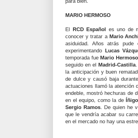
para bien.
MARIO HERMOSO
El
RCD Español
es uno de m
conocer y tratar a
Mario Anch
asiduidad. Años atrás pude c
experimentando
Lucas Vázqu
temporada fue
Mario Hermoso
seguido en el
Madrid-Castilla
.
la anticipación y buen remata
de dulce y causó baja durant
actuaciones llamó la atención
endeble, mostró hechuras de d
en el equipo, como la de
Íñig
Sergio Ramos
. De quien he v
que le vendría acabar su carre
en el mercado no hay una estr