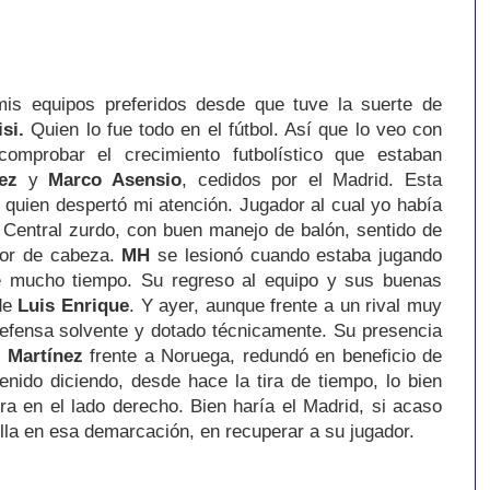
is equipos preferidos desde que tuve la suerte de
isi.
Quien lo fue todo en el fútbol. Así que lo veo con
omprobar el crecimiento futbolístico que estaban
ez
y
Marco Asensio
, cedidos por el Madrid. Esta
quien despertó mi atención. Jugador al cual yo había
 Central zurdo, con buen manejo de balón, sentido de
dor de cabeza.
MH
se lesionó cuando estaba jugando
e mucho tiempo. Su regreso al equipo y sus buenas
 de
Luis Enrique
. Y ayer, aunque frente a un rival muy
efensa solvente y dotado técnicamente. Su presencia
o Martínez
frente a Noruega, redundó en beneficio de
enido diciendo, desde hace la tira de tiempo, lo bien
ra en el lado derecho. Bien haría el Madrid, si acaso
ella en esa demarcación, en recuperar a su jugador.