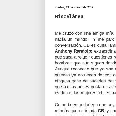
martes, 19 de marzo de 2019
Miscelánea
Me cruzo con una amiga mía, d
hacía un mundo. Y me paro co
conversación.
CB
es culta, am
Anthony Randolp
: extraordin
qué saca a relucir cuestiones 
hombres que aún siguen dando
Aunque reconoce que ya son má
quienes ya no tienen deseos d
ninguna gana de hacerlas desg
que a ellas no les gustan. Las 
evidente: las mujeres felices h
Como buen andariego que soy,
mi más que estimada
CB
, y sa