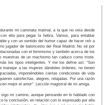
urante mi caminata matinal, a la que no veía desde
n ella para pegar la hebra. Vamos, para entablar
able y con un sentido del humor capaz de hacer reír a
ario jugador de baloncesto del Real Madrid. No sé por
relacionadas con el feminismo y también acerca de los
 muestras de un machismo tan caduco como triste.
s los tipos inteligentes. Y me los define así: "Son
e manejar a las mujeres dándoles órdenes, no tienen
raciadas, imponiéndoles ciertas condiciones de vida
quieren satisfechas, alegres, relajadas. Por una razón
acen mejor el amor". Lección magistral de mi amiga.
 sigo mi camino, aunque pensando en lo hablado con
co la conclusión, en relación con lo expresado por ella