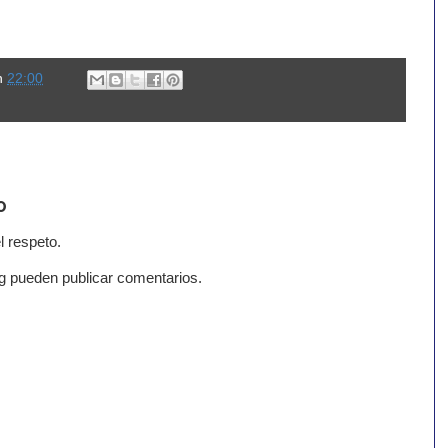
n
22:00
o
l respeto.
g pueden publicar comentarios.