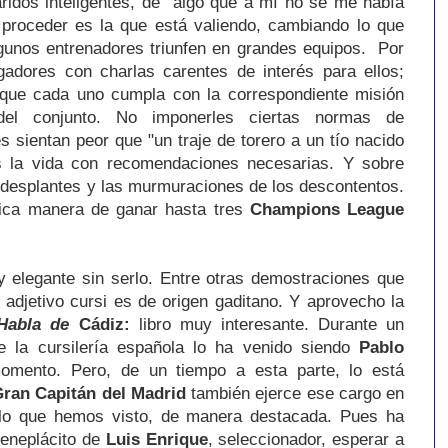
idos inteligentes, de algo que a mí no se me había
proceder es la que está valiendo, cambiando lo que
gunos entrenadores triunfen en grandes equipos. Por
gadores con charlas carentes de interés para ellos;
que cada uno cumpla con la correspondiente misión
del conjunto. No imponerles ciertas normas de
s sientan peor que "un traje de torero a un tío nacido
 la vida con recomendaciones necesarias. Y sobre
 desplantes y las murmuraciones de los descontentos.
nica manera de ganar hasta tres
Champions League
y elegante sin serlo. Entre otras demostraciones que
 adjetivo cursi es de origen gaditano. Y aprovecho la
Habla de
Cádiz:
libro muy interesante. Durante un
 la cursilería española lo ha venido siendo
Pablo
momento. Pero, de un tiempo a esta parte, lo está
Gran Capitán del Madrid
también ejerce ese cargo en
 lo que hemos visto, de manera destacada. Pues ha
beneplácito de
Luis Enrique
, seleccionador, esperar a