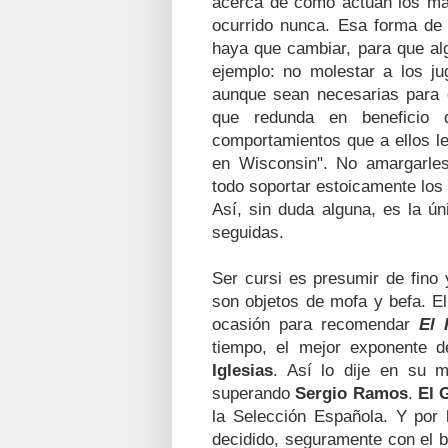
acerca de cómo actuan los mar
ocurrido nunca. Esa forma de 
haya que cambiar, para que al
ejemplo: no molestar a los ju
aunque sean necesarias para 
que redunda en beneficio 
comportamientos que a ellos le
en Wisconsin". No amargarles
todo soportar estoicamente los
Así, sin duda alguna, es la ú
seguidas.
Ser cursi es presumir de fino 
son objetos de mofa y befa. El
ocasión para recomendar
El 
tiempo, el mejor exponente de
Iglesias
. Así lo dije en su 
superando
Sergio Ramos
.
El 
la Selección Española. Y por
decidido, seguramente con el 