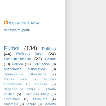
visitas
Datos personales
Manuel de la Torre
Ver todo mi perfil
TEMAS
Fútbol
(134)
Política
(44)
Politica local
(24)
Costumbrismo
(23)
Beatriz
(13)
Politica
(11)
Corrupción
(8)
Miscelánea futbolística
(8)
Comentarios futbolísticos
(7)
Política local
(7)
Apuntes
futbolísticos
(6)
Charlas
(6)
Pegando la hebra
(6)
Charla
política
(5)
Fructuoso Miaja
(5)
elecciones
(5)
Busquets
(4)
Aróstegui
(3)
Basura
(3)
Carreira