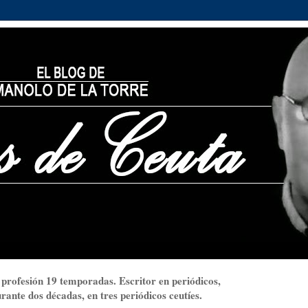
 profesión 19 temporadas. Escritor en periódicos,
ante dos décadas, en tres periódicos ceutíes.