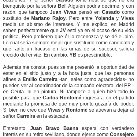
bienquisto por la señora
Bel
. Alguien podría decirme, y con
razón, que tampoco
Juan Vivas
pensó en
Casado
como
sustituto de
Mariano Rajoy.
Pero entre
Yolanda
y
Vivas
media un abismo de intereses. Y me explico: en Madrid
saben perfectamente que
JV
está ya en el ocaso de su vida
política. Pero prefieren que él lo reconozca y se dé el piro.
Lo cual sería siempre mejor que sustituirlo como candidato y
que, ante un fracaso en las urnas de su sucesor, saliera
crecido del envite. En cambio,
YB
es prescindible.
Además me consta, pues se me presentó la oportunidad de
estar en el sitio justo y a la hora justa, que las personas
afines a
Emilio Carreira
-tan leales como agradecidas- no
pueden ver al coordinador de la campaña electoral del PP -
en Ceuta- ni en pintura. Ni tampoco a quien hizo todo lo
posible para que
Carlos
Rontomé
ingresara en el partido
mediante la promesa de que muy pronto gozaría de poder.
Si bien no creo que
Vivas
y
Rontomé
se atrevan a dejar al
señor
Carreira
en la estacada.
Entretanto,
Juan Bravo Baena
espera con verdadero
interés en su retiro sevillano, donde ejerce como
Consejero