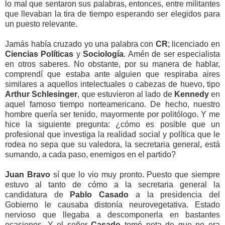
lo mal que sentaron sus palabras, entonces, entre militantes
que llevaban la tira de tiempo esperando ser elegidos para
un puesto relevante.
Jamás había cruzado yo una palabra con
CR
; licenciado en
Ciencias Políticas
y
Sociología
. Amén de ser especialista
en otros saberes. No obstante, por su manera de hablar,
comprendí que estaba ante alguien que respiraba aires
similares a aquellos intelectuales o cabezas de huevo, tipo
Arthur Schlesinger
, que estuvieron al lado de
Kennedy
en
aquel famoso tiempo norteamericano. De hecho, nuestro
hombre quería ser tenido, mayormente por politólogo. Y me
hice la siguiente pregunta: ¿cómo es posible que un
profesional que investiga la realidad social y política que le
rodea no sepa que su valedora, la secretaria general, está
sumando, a cada paso, enemigos en el partido?
Juan Bravo
sí que lo vio muy pronto. Puesto que siempre
estuvo al tanto de cómo a la secretaria general la
candidatura de
Pablo Casado
a la presidencia del
Gobierno le causaba distonía neurovegetativa. Estado
nervioso que llegaba a descomponerla en bastantes
ocasiones. Y el señor
Casado
tomó nota de que
no era