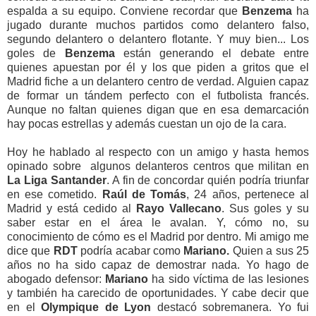
espalda a su equipo. Conviene recordar que
Benzema
ha
jugado durante muchos partidos como delantero falso,
segundo delantero o delantero flotante. Y muy bien... Los
goles de
Benzema
están generando el debate entre
quienes apuestan por él y los que piden a gritos que el
Madrid fiche a un delantero centro de verdad. Alguien capaz
de formar un tándem perfecto con el futbolista francés.
Aunque no faltan quienes digan que en esa demarcación
hay pocas estrellas y además cuestan un ojo de la cara.
Hoy he hablado al respecto con un amigo y hasta hemos
opinado sobre algunos delanteros centros que militan en
La Liga Santander
. A fin de concordar quién podría triunfar
en ese cometido.
Raúl de Tomás
, 24 años, pertenece al
Madrid y está cedido al
Rayo
Vallecano
. Sus goles y su
saber estar en el área le avalan. Y, cómo no, su
conocimiento de cómo es el Madrid por dentro. Mi amigo me
dice que
RDT
podría acabar como
Mariano.
Quien a sus 25
años no ha sido capaz de demostrar nada. Yo hago de
abogado defensor:
Mariano
ha sido víctima de las lesiones
y también ha carecido de oportunidades. Y cabe decir que
en el
Olympique de Lyon
destacó sobremanera. Yo fui