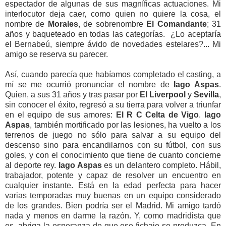
espectador de algunas de sus magníficas actuaciones. Mi
interlocutor deja caer, como quien no quiere la cosa, el
nombre de
Morales
, de sobrenombre
El Comandante
; 31
años y baqueteado en todas las categorías. ¿Lo aceptaría
el Bernabeú, siempre ávido de novedades estelares?... Mi
amigo se reserva su parecer.
Así, cuando parecía que habíamos completado el casting, a
mí se me ocurrió pronunciar el nombre de
Iago Aspas
.
Quien, a sus 31 años y tras pasar por
El Liverpool
y
Sevilla
,
sin conocer el éxito, regresó a su tierra para volver a triunfar
en el equipo de sus amores:
El R C
Celta de Vigo
.
Iago
Aspas
, también mortificado por las lesiones, ha vuelto a los
terrenos de juego no sólo para salvar a su equipo del
descenso sino para encandilarnos con su fútbol, con sus
goles, y con el conocimiento que tiene de cuanto concierne
al deporte rey.
Iago Aspas
es un delantero completo. Hábil,
trabajador, potente y capaz de resolver un encuentro en
cualquier instante. Está en la edad perfecta para hacer
varias temporadas muy buenas en un equipo considerado
de los grandes. Bien podría ser el Madrid. Mi amigo tardó
nada y menos en darme la razón. Y, como madridista que
es, abriga la esperanza de que ese fichaje se produzca. En