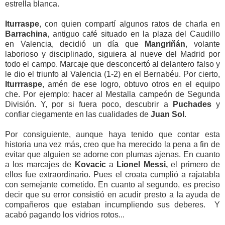
estrella blanca.
Iturraspe
, con quien compartí algunos ratos de charla en
Barrachina
, antiguo café situado en la plaza del Caudillo
en Valencia, decidió un día que
Mangriñán
, volante
laborioso y disciplinado, siguiera al nueve del Madrid por
todo el campo. Marcaje que desconcertó al delantero falso y
le dio el triunfo al Valencia (1-2) en el Bernabéu. Por cierto,
Iturrraspe
, amén de ese logro, obtuvo otros en el equipo
che. Por ejemplo: hacer al Mestalla campeón de Segunda
División. Y, por si fuera poco, descubrir a
Puchades
y
confiar ciegamente en las cualidades de
Juan Sol
.
Por consiguiente, aunque haya tenido que contar esta
historia una vez más, creo que ha merecido la pena a fin de
evitar que alguien se adorne con plumas ajenas. En cuanto
a los marcajes de
Kovacic
a
Lionel Messi,
el primero de
ellos fue extraordinario. Pues el croata cumplió a rajatabla
con semejante cometido. En cuanto al segundo, es preciso
decir que su error consistió en acudir presto a la ayuda de
compañeros que estaban incumpliendo sus deberes. Y
acabó pagando los vidrios rotos...