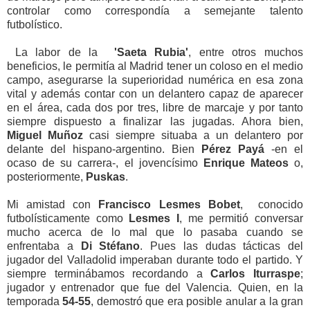
controlar como correspondía a semejante talento
futbolístico.
La labor de la
'Saeta Rubia'
, entre otros muchos
beneficios, le permitía al Madrid tener un coloso en el medio
campo, asegurarse la superioridad numérica en esa zona
vital y además contar con un delantero capaz de aparecer
en el área, cada dos por tres, libre de marcaje y por tanto
siempre dispuesto a finalizar las jugadas. Ahora bien,
Miguel Muñoz
casi siempre situaba a un delantero por
delante del hispano-argentino. Bien
Pérez Payá
-en el
ocaso de su carrera-, el jovencísimo
Enrique Mateos
o,
posteriormente,
Puskas
.
Mi amistad con
Francisco Lesmes Bobet
, conocido
futbolísticamente como
Lesmes I
, me permitió conversar
mucho acerca de lo mal que lo pasaba cuando se
enfrentaba a
Di Stéfano
. Pues las dudas tácticas del
jugador del Valladolid imperaban durante todo el partido. Y
siempre terminábamos recordando a
Carlos Iturraspe
;
jugador y entrenador que fue del Valencia. Quien, en la
temporada
54-55
, demostró que era posible anular a la gran