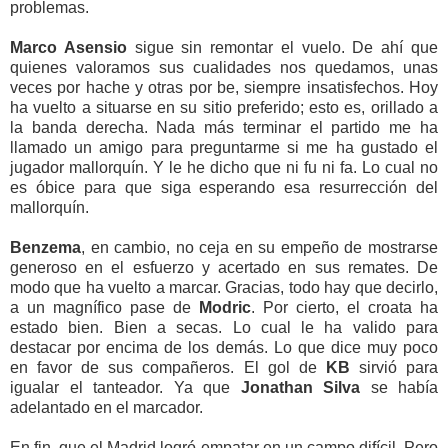
problemas.
Marco Asensio
sigue sin remontar el vuelo. De ahí que
quienes valoramos sus cualidades nos quedamos, unas
veces por hache y otras por be, siempre insatisfechos. Hoy
ha vuelto a situarse en su sitio preferido; esto es, orillado a
la banda derecha. Nada más terminar el partido me ha
llamado un amigo para preguntarme si me ha gustado el
jugador mallorquín. Y le he dicho que ni fu ni fa. Lo cual no
es óbice para que siga esperando esa resurrección del
mallorquín.
Benzema
, en cambio, no ceja en su empeño de mostrarse
generoso en el esfuerzo y acertado en sus remates. De
modo que ha vuelto a marcar. Gracias, todo hay que decirlo,
a un magnífico pase de
Modric
. Por cierto, el croata ha
estado bien. Bien a secas. Lo cual le ha valido para
destacar por encima de los demás. Lo que dice muy poco
en favor de sus compañeros. El gol de
KB
sirvió para
igualar el tanteador. Ya que
Jonathan Silva
se había
adelantado en el marcador.
En fin, que el Madrid logró empatar en un campo difícil. Pero