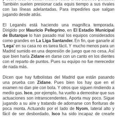
También suelen presionar cada equis tiempo a sus rivales
con las líneas adelantadas. Para impedirles que salgan
jugando desde atrás.
El Leganés está haciendo una magnífica temporada.
Dirigido por
Mauricio Pellegrino
, en
El Estadio
Municipal
de Butarque
lo han pasado mal los equipos considerados
como grandes en
La Liga Santander.
En fin, que
ganarle al
'Lega'
en su casa no es tarea fácil
.
Y mucho menos para un
Madrid
sumido en una depresión de juego que no cesa. Así
que bien haría
Zidane
en darse con un canto en los dientes
con el reparto de puntos. Pues su equipo no fue merecedor
de nada más.
Dicen que hay futbolistas del Madrid que están pasando
una prueba con
Zidane
. Pues bien los hay que en el
examen no dan pie con bola. Y otros que siguen rindiendo a
medio gas.
Isco
, por ejemplo, ha vuelto a demostrar que sus
actuaciones son intranscendentes. Aporta muy poco. Sigue
jugando a su aire y tratando de adornarse con florituras de
poca monta. Actuando por el lado de
Nyom
, lateral alto y
fácil de ser desbordado,
Isco
ha sido incapaz de crearle