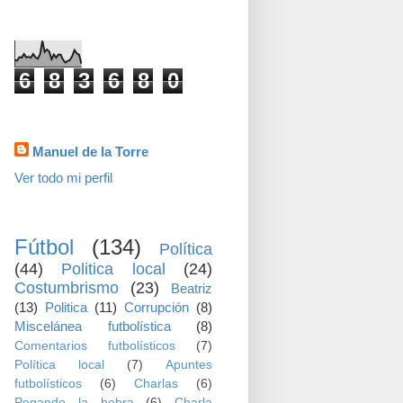
visitas
6
8
3
6
8
0
Datos personales
Manuel de la Torre
Ver todo mi perfil
TEMAS
Fútbol
(134)
Política
(44)
Politica local
(24)
Costumbrismo
(23)
Beatriz
(13)
Politica
(11)
Corrupción
(8)
Miscelánea futbolística
(8)
Comentarios futbolísticos
(7)
Política local
(7)
Apuntes
futbolísticos
(6)
Charlas
(6)
Pegando la hebra
(6)
Charla