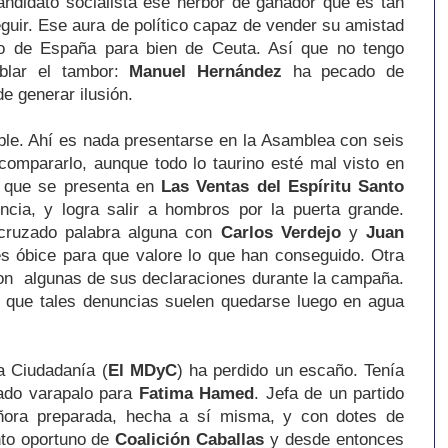
candidato socialista ese herbor de ganador que es tan
eguir. Ese aura de político capaz de vender su amistad
no de España para bien de Ceuta. Así que no tengo
oblar el tambor:
Manuel Hernández
ha pecado de
de generar ilusión.
ble. Ahí es nada presentarse en la Asamblea con seis
compararlo, aunque todo lo taurino esté mal visto en
o que se presenta en
Las Ventas del Espíritu Santo
ncia, y logra salir a hombros por la puerta grande.
cruzado palabra alguna con
Carlos Verdejo
y
Juan
es óbice para que valore lo que han conseguido. Otra
on algunas de sus declaraciones durante la campaña.
 que tales denuncias suelen quedarse luego en agua
a Ciudadanía (
El MDyC
) ha perdido un escaño. Tenía
rado varapalo para
Fatima Hamed
. Jefa de un partido
ñora preparada, hecha a sí misma, y con dotes de
to oportuno de
Coalición Caballas
y desde entonces