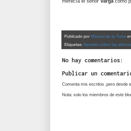
merecía el señor
Varga
como po
Publicado por
Manuel de la Torre
e
Etiquetas:
Apuntes sobre las elecci
No hay comentarios:
Publicar un comentari
Comenta mis escritos ,pero desde e
Nota: solo los miembros de este blo