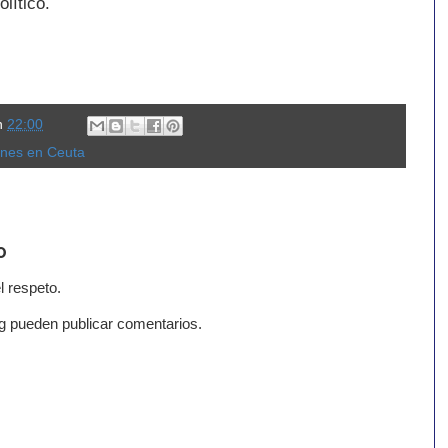
lítico.
n
22:00
ones en Ceuta
o
l respeto.
g pueden publicar comentarios.