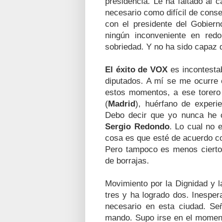
presidencia. Le ha faltado al 
necesario como difícil de cons
con el presidente del Gobier
ningún inconveniente en red
sobriedad. Y no ha sido capaz 
El éxito de
VOX
es incontesta
diputados. A mí se me ocurre 
estos momentos, a ese torer
(
Madrid
), huérfano de experie
Debo decir que yo nunca he 
Sergio Redondo
. Lo cual no 
cosa es que esté de acuerdo c
Pero tampoco es menos cierto
de borrajas.
Movimiento por la Dignidad y l
tres y ha logrado dos. Inespe
necesario en esta ciudad. Se
mando. Supo irse en el momen