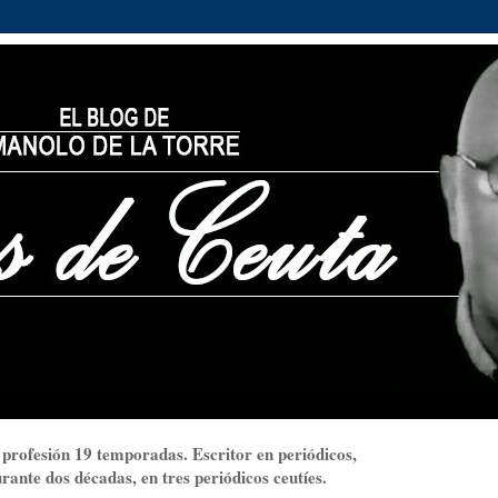
 profesión 19 temporadas. Escritor en periódicos,
ante dos décadas, en tres periódicos ceutíes.