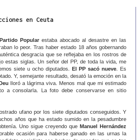
cciones en Ceuta
Partido Popular
estaba abocado al desastre en las
raban lo peor. Tras haber estado 18 años gobernando
téntica desgracia que se reflejaba en los rostros de
ajo estas siglas. Un señor del PP, de toda la vida, me
uemos siete u ocho diputados.
El PP sacó nueve
. Es
otado. Y, semejante resultado, desató la emoción en la
 Deu
lloró a lágrima viva. Menos mal que mi estimado
o a consolarla. La foto debe conservarse en sitio
strado ufano por los siete diputados conseguidos. Y
uchos años que ha estado sumido en la pesadumbre
 obtenía. Uno sigue creyendo que
Manuel Hernández
orable ocasión para haberse ganado en las urnas la