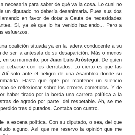
cia necesaria para saber de qué va la cosa. Lo cual no
e un diputado no debería desanimarla. Pues sus dos
 clamando en favor de dotar a Ceuta de necesidades
antes. Sí, ya sé que lo ha venido haciendo... Pero a
sus esfuerzos.
una coalición situada ya en la ladera conducente a su
a de ser la antesala de su desaparición. Más o menos
o, en su momento, por
Juan Luis Aróstegui
. De quien
ue cebarse con los derrotados. Lo cierto es que las
 Alí
solo ante el peligro de una Asamblea donde su
mbatida. Hasta que opte por mantener un silencio
mpo de reflexionar sobre los errores cometidos. Y de
or haber tirado por la borda una carrera política a la
tras de agrado por parte del respetable. Ah, se me
perdido tres diputados. Contaba con cuatro.
 la escena política. Con su diputado, o sea, del que
aludo alguno. Así que me reservo la opinión que me