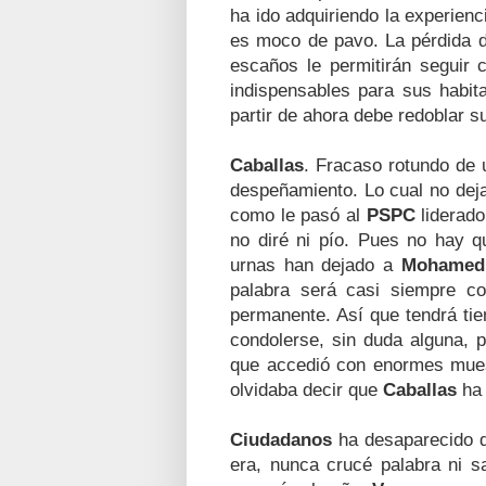
ha ido adquiriendo la experien
es moco de pavo. La pérdida d
escaños le permitirán seguir
indispensables para sus habit
partir de ahora debe redoblar 
Caballas
. Fracaso rotundo de 
despeñamiento. Lo cual no dej
como le pasó al
PSPC
liderad
no diré ni pío. Pues no hay q
urnas han dejado a
Mohamed
palabra será casi siempre co
permanente. Así que tendrá tie
condolerse, sin duda alguna, p
que accedió con enormes mues
olvidaba decir que
Caballas
ha 
Ciudadanos
ha desaparecido de
era, nunca crucé palabra ni s