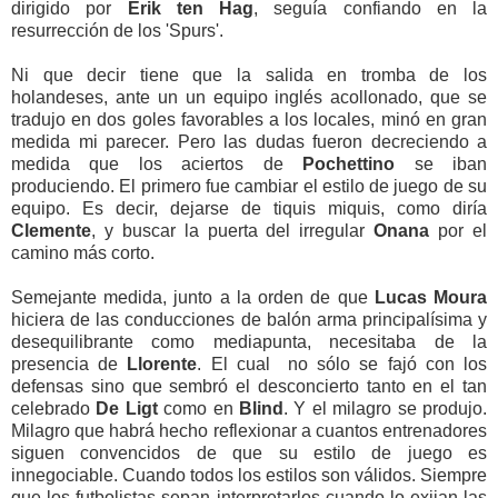
dirigido por
Erik ten Hag
, seguía confiando en la
resurrección de los 'Spurs'.
Ni que decir tiene que la salida en tromba de los
holandeses, ante un un equipo inglés acollonado, que se
tradujo en dos goles favorables a los locales, minó en gran
medida mi parecer. Pero las dudas fueron decreciendo a
medida que los aciertos de
Pochettino
se iban
produciendo. El primero fue cambiar el estilo de juego de su
equipo. Es decir, dejarse de tiquis miquis, como diría
Clemente
, y buscar la puerta del irregular
Onana
por el
camino más corto.
Semejante medida, junto a la orden de que
Lucas Moura
hiciera de las conducciones de balón arma principalísima y
desequilibrante como mediapunta, necesitaba de la
presencia de
Llorente
. El cual no sólo se fajó con los
defensas sino que sembró el desconcierto tanto en el tan
celebrado
De Ligt
como en
Blind
. Y el milagro se produjo.
Milagro que habrá hecho reflexionar a cuantos entrenadores
siguen convencidos de que su estilo de juego es
innegociable. Cuando todos los estilos son válidos. Siempre
que los futbolistas sepan interpretarlos cuando lo exijan las