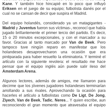
Kane
. Y también hice hincapié en lo poco que influyó
Eriksen
en el juego de su equipo; futbolista danés por el
cual no se cansan de decir que suspira el Madrid.
Del equipo holandés, considerado ya un matagigantes -
Madrid
y
Juventus
fueron sus víctimas-, reconocí que había
jugado brillantemente el primer tercio del partido. Es decir,
15 o 20 minutos excepcionales, y con el marcador a su
favor. Gracias al tanto marcado por
Van de Beek
. Pero
tampoco tuve ningún reparo en manifestar que los
holandeses desaprovecharon una ocasión que era
pintiparada para haber resuelto la eliminatoria. Y terminé el
artículo con la siguiente revolera: el resultado me hace
pensar que el equipo inglés aún puede salir ileso del
Amsterdam Arena
.
Algunos lectores, además de amigos, me llamaron para
decirme que los jóvenes jugadores holandeses terminarían
arrollando a sus rivales. Aprovechando la ocasión para
hacerles el artículo a futbolistas como
De Ligt
,
De Jong
,
Ziyech
,
Van de Beek
,
Tadic
,
Neres
... Y quien escribe, aun
reconociendo el gran momento que atravesaba el equipo