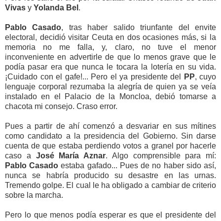
Vivas
y
Yolanda Bel
.
Pablo Casado
, tras haber salido triunfante del envite
electoral, decidió visitar Ceuta en dos ocasiones más, si la
memoria no me falla, y, claro, no tuve el menor
inconveniente en advertirle de que lo menos grave que le
podía pasar era que nunca le tocara la lotería en su vida.
¡Cuidado con el gafe!... Pero el ya presidente del
PP
, cuyo
lenguaje corporal rezumaba la alegría de quien ya se veía
instalado en el Palacio de la Moncloa, debió tomarse a
chacota mi consejo. Craso error.
Pues a partir de ahí comenzó a desvariar en sus mítines
como candidato a la presidencia del Gobierno. Sin darse
cuenta de que estaba perdiendo votos a granel por hacerle
caso a
José María Aznar
. Algo comprensible para mí:
Pablo Casado
estaba gafado... Pues de no haber sido así,
nunca se habría producido su desastre en las urnas.
Tremendo golpe. El cual le ha obligado a cambiar de criterio
sobre la marcha.
Pero lo que menos podía esperar es que el presidente del