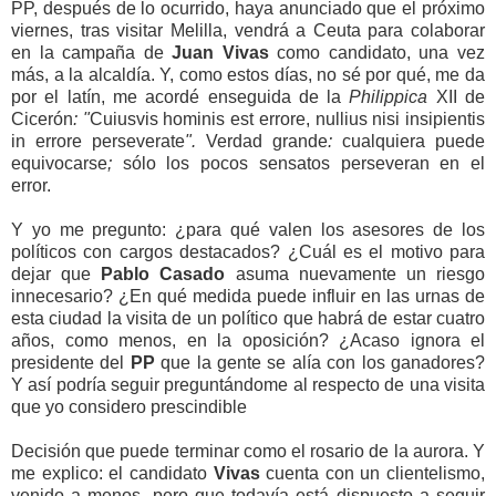
PP, después de lo ocurrido, haya anunciado que el próximo
viernes, tras visitar Melilla, vendrá a Ceuta para colaborar
en la campaña de
Juan Vivas
como candidato, una vez
más, a la alcaldía. Y, como estos días, no sé por qué, me da
por el latín, me acordé enseguida de la
Philippica
XII de
Cicerón
: "
Cuiusvis hominis est errore, nullius nisi insipientis
in errore perseverate
".
Verdad grande
:
cualquiera puede
equivocarse
;
sólo los pocos sensatos perseveran en el
error.
Y yo me pregunto: ¿para qué valen los asesores de los
políticos con cargos destacados? ¿Cuál es el motivo para
dejar que
Pablo Casado
asuma nuevamente un riesgo
innecesario? ¿En qué medida puede influir en las urnas de
esta ciudad la visita de un político que habrá de estar cuatro
años, como menos, en la oposición? ¿Acaso ignora el
presidente del
PP
que la gente se alía con los ganadores?
Y así podría seguir preguntándome al respecto de una visita
que yo considero prescindible
Decisión que puede terminar como el rosario de la aurora. Y
me explico: el candidato
Vivas
cuenta con un clientelismo,
venido a menos, pero que todavía está dispuesto a seguir