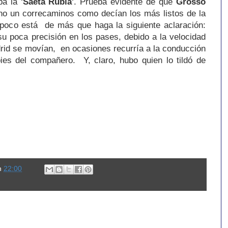
ba la
'Saeta Rubia'
. Prueba evidente de que
Grosso
 Y no un correcaminos como decían los más listos de la
mpoco está de más que haga la siguiente aclaración:
u poca precisión en los pases, debido a la velocidad
rid se movían, en ocasiones recurría a la conducción
pies del compañero. Y, claro, hubo quien lo tildó de
n
22:00