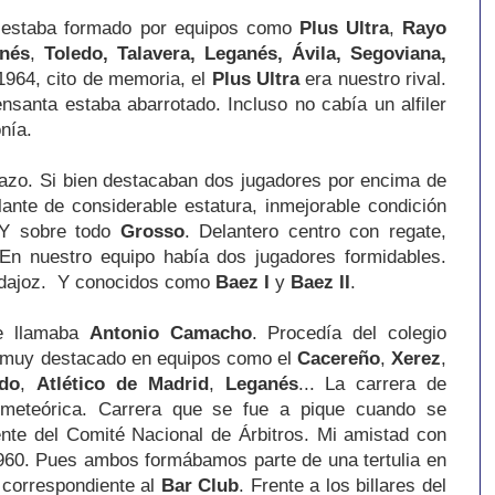
o estaba formado por equipos como
Plus Ultra
,
Rayo
nés
,
Toledo, Talavera, Leganés, Ávila, Segoviana,
 1964, cito de memoria, el
Plus
Ultra
era nuestro rival.
nsanta estaba abarrotado. Incluso no cabía un alfiler
onía.
uipazo. Si bien destacaban dos jugadores por encima de
ante de considerable estatura, inmejorable condición
 Y sobre todo
Grosso
. Delantero centro con regate,
En nuestro equipo había dos jugadores formidables.
adajoz. Y conocidos como
Baez I
y
Baez II
.
se llamaba
Antonio Camacho
. Procedía del colegio
ro muy destacado en equipos como el
Cacereño
,
Xerez
,
ndo
,
Atlético de Madrid
,
Leganés
... La carrera de
 meteórica. Carrera que se fue a pique cuando se
ente del Comité Nacional de Árbitros. Mi amistad con
60. Pues ambos formábamos parte de una tertulia en
a correspondiente al
Bar Club
. Frente a los billares del