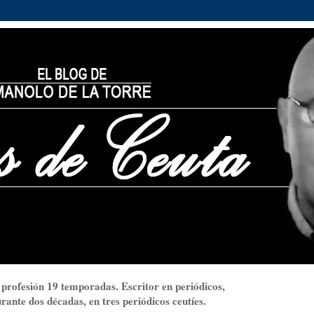
 profesión 19 temporadas. Escritor en periódicos,
ante dos décadas, en tres periódicos ceutíes.