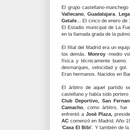
El grupo castellano-mancheg
Vallecano
,
Guadalajara
,
Lega
Getafe
... El cinco de enero de
El Estadio municipal de La Fue
en la llamada grada de la pulm
El filial del Madrid era un eq
los demás.
Monroy
-medio vol
física y técnicamente bueno.
desmarques, velocidad y gol. 
Eran hermanos. Nacidos en B
El árbitro de aquel partido 
castellano y había sido porte
Club Deportivo, San Ferna
Camacho
, como árbitro, fue
enfrentó a
José Plaza,
presid
AC
comenzó en Madrid. Año 19
'
Casa El Bibi
'. Y también de l