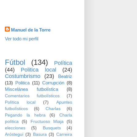
visitas
Datos personales
Manuel de la Torre
Ver todo mi perfil
TEMAS
Fútbol
(134)
Política
(44)
Politica local
(24)
Costumbrismo
(23)
Beatriz
(13)
Politica
(11)
Corrupción
(8)
Miscelánea futbolística
(8)
Comentarios futbolísticos
(7)
Política local
(7)
Apuntes
futbolísticos
(6)
Charlas
(6)
Pegando la hebra
(6)
Charla
política
(5)
Fructuoso Miaja
(5)
elecciones
(5)
Busquets
(4)
Aróstegui
(3)
Basura
(3)
Carreira