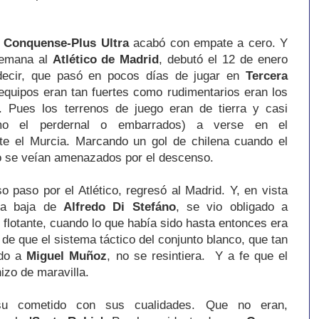
 Conquense-Plus Ultra
acabó con empate a cero. Y
semana al
Atlético de Madrid
, debutó el 12 de enero
 decir, que pasó en pocos días de jugar en
Tercera
equipos eran tan fuertes como rudimentarios eran los
 Pues los terrenos de juego eran de tierra y casi
mo el perdernal o embarrados) a verse en el
te el Murcia. Marcando un gol de chilena cuando el
nco se veían amenazados por el descenso.
so paso por el Atlético, regresó al Madrid. Y, en vista
 la baja de
Alfredo Di Stefáno
, se vio obligado a
o flotante, cuando lo que había sido hasta entonces era
 de que el sistema táctico del conjunto blanco, que tan
ado a
Miguel Muñoz
, no se resintiera. Y a fe que el
izo de maravilla.
su cometido con sus cualidades. Que no eran,