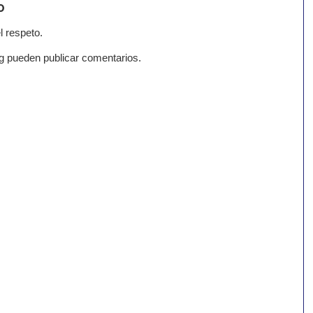
o
l respeto.
g pueden publicar comentarios.