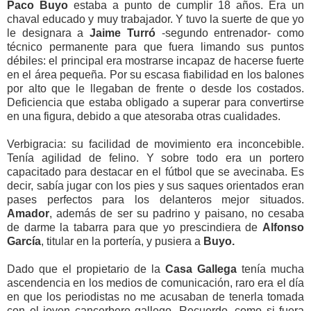
Paco Buyo
estaba a punto de cumplir 18 años. Era un
chaval educado y muy trabajador. Y tuvo la suerte de que yo
le designara a
Jaime
Turró
-segundo entrenador- como
técnico permanente para que fuera limando sus puntos
débiles: el principal era mostrarse incapaz de hacerse fuerte
en el área pequeña. Por su escasa fiabilidad en los balones
por alto que le llegaban de frente o desde los costados.
Deficiencia que estaba obligado a superar para convertirse
en una figura, debido a que atesoraba otras cualidades.
Verbigracia: su facilidad de movimiento era inconcebible.
Tenía agilidad de felino. Y sobre todo era un portero
capacitado para destacar en el fútbol que se avecinaba. Es
decir, sabía jugar con los pies y sus saques orientados eran
pases perfectos para los delanteros mejor situados.
Amador
, además de ser su padrino y paisano, no cesaba
de darme la tabarra para que yo prescindiera de
Alfonso
García
, titular en la portería,
y pusiera a
Buyo.
Dado que el propietario de la
Casa Gallega
tenía mucha
ascendencia en los medios de comunicación, raro era el día
en que los periodistas no me acusaban de tenerla tomada
con el joven cancerbero gallego. Recuerdo, como si fuera