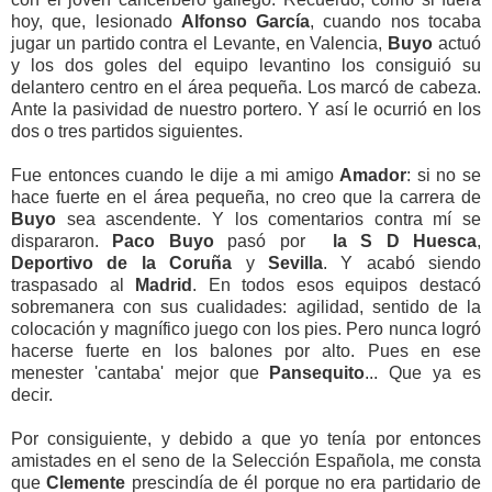
hoy, que, lesionado
Alfonso García
, cuando nos tocaba
jugar un partido contra el Levante, en Valencia,
Buyo
actuó
y los dos goles del equipo levantino los consiguió su
delantero centro en el área pequeña. Los marcó de cabeza.
Ante la pasividad de nuestro portero. Y así le ocurrió en los
dos o tres partidos siguientes.
Fue entonces cuando le dije a mi amigo
Amador
: si
no se
hace fuerte en el área pequeña, no creo que la carrera de
Buyo
sea ascendente. Y los comentarios contra mí se
dispararon.
Paco Buyo
pasó por
la S D Huesca
,
Deportivo
de la Coruña
y
Sevilla
. Y acabó siendo
traspasado al
Madrid
. En todos esos equipos destacó
sobremanera con sus cualidades: agilidad, sentido de la
colocación y magnífico juego con los pies. Pero nunca logró
hacerse fuerte en los balones por alto. Pues en ese
menester 'cantaba' mejor que
Pansequito
... Que ya es
decir.
Por consiguiente, y debido a que yo tenía por entonces
amistades en el seno de la Selección Española, me consta
que
Clemente
prescindía de él porque no era partidario de