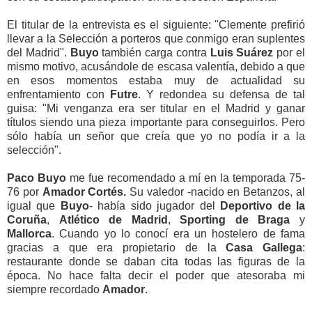
El titular de la entrevista es el siguiente: "Clemente prefirió
llevar a la Selección a porteros que conmigo eran suplentes
del Madrid".
Buyo
también carga contra
Luis Suárez
por el
mismo motivo, acusándole de escasa valentía, debido a que
en esos momentos estaba muy de actualidad su
enfrentamiento con
Futre
. Y redondea su defensa de tal
guisa: "Mi venganza era ser titular en el Madrid y ganar
títulos siendo una pieza importante para conseguirlos. Pero
sólo había un señor que creía que yo no podía ir a la
selección".
Paco Buyo
me fue recomendado a mí en la temporada 75-
76 por
Amador Cortés.
Su valedor -nacido en Betanzos, al
igual que
Buyo
- había sido jugador del
Deportivo de la
Coruña
,
Atlético de Madrid
,
Sporting de Braga
y
Mallorca
. Cuando yo lo conocí era un hostelero de fama
gracias a que era propietario de la
Casa Gallega
:
restaurante donde se daban cita todas las figuras de la
época. No hace falta decir el poder que atesoraba mi
siempre recordado
Amador
.