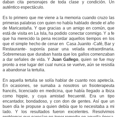
daban cita personajes de toda clase y condición. Un
auténtico espectáculo.
Es lo primero que me viene a la memoria cuando cruzo las
primeras palabras con quien no había hablado desde el año
de Maricastaña. Y que gracias a un amigo en común, que
está de visita en La Isla, ha podido conectar conmigo. Y a fe
que ha merecido la pena recordar aquellos tiempos en los
que el simple hecho de cenar en Casa Juanito -Café, Bar y
Restaurante- suponía pasar una velada extraordinaria.
Sobremesas que duraban hasta que los gallos comenzaban
a dar señales de vida. Y
Juan Gallego
, quien se fue muy
pronto a ese lugar del cual nunca se vuelve, aún se resistía
a abandonar la tertulia.
En aquella tertulia se solía hablar de cuanto nos apetecía.
En ocasiones, se sumaba a nosotros un fisioterapeuta
francés, licenciado en medicina, que había llegado a Ibiza
como hippie, y cuya amistad frecuenté. Era un tipo
encantador, bondadoso, y con don de gentes. Así que un
buen día le propuse a quien debía que lo necesitaba a mi
lado. Y los resultados fueron excelentes. Resolvimos
problemas que parecían no tener remedio en aquella época.