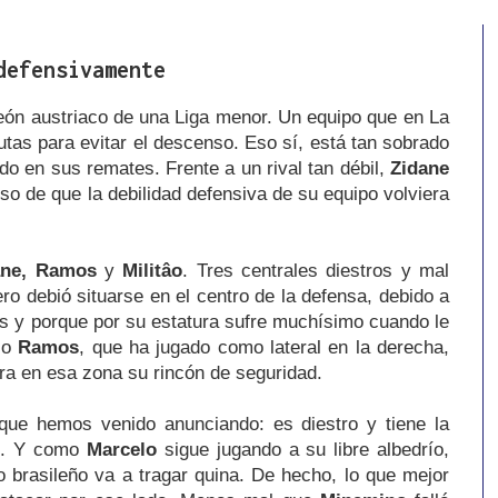
defensivamente
eón austriaco de una Liga menor. Un equipo que en La
utas para evitar el descenso. Eso sí, está tan sobrado
 en sus remates. Frente a un rival tan débil,
Zidane
so de que la debilidad defensiva de su equipo volviera
ane, Ramos
y
Militâo
. Tres centrales diestros y mal
ero debió situarse en el centro de la defensa, debido a
ces y porque por su estatura sufre muchísimo cuando le
io
Ramos
, que ha jugado como lateral en la derecha,
ra en esa zona su rincón de seguridad.
que hemos venido anunciando: es diestro y tiene la
se. Y como
Marcelo
sigue jugando a su libre albedrío,
brasileño va a tragar quina. De hecho, lo que mejor