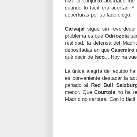
hizo el conjunto austriaco fu
cuando lo fácil era acertar. 
coberturas por su lado ciego.
Carvajal
sigue sin reverdecer
problema es que
Odriozola
tam
realidad, la defensa del Madr
depositadas en que
Casemiro
r
qué decir de
Isco
... Hoy ha vue
La única alegría del equipo h
es conveniente destacar la ac
ganado al
Red Bull Salzbur
menor. Que
Courtois
no ha re
Madrid no carbura. Con lo fácil