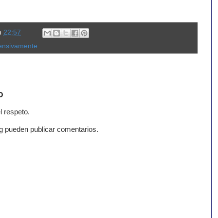
n
22:57
fensivamente
o
l respeto.
g pueden publicar comentarios.