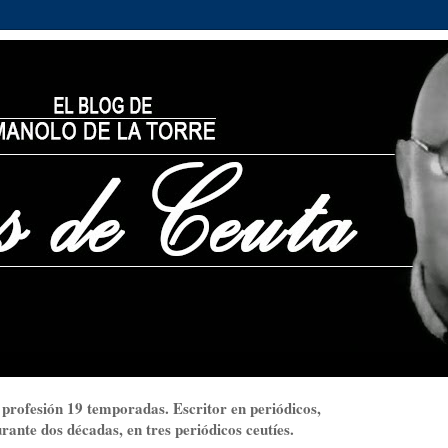
 profesión 19 temporadas. Escritor en periódicos,
ante dos décadas, en tres periódicos ceutíes.