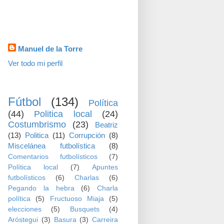
visitas
Datos personales
Manuel de la Torre
Ver todo mi perfil
TEMAS
Fútbol
(134)
Política
(44)
Politica local
(24)
Costumbrismo
(23)
Beatriz
(13)
Politica
(11)
Corrupción
(8)
Miscelánea futbolística
(8)
Comentarios futbolísticos
(7)
Política local
(7)
Apuntes
futbolísticos
(6)
Charlas
(6)
Pegando la hebra
(6)
Charla
política
(5)
Fructuoso Miaja
(5)
elecciones
(5)
Busquets
(4)
Aróstegui
(3)
Basura
(3)
Carreira