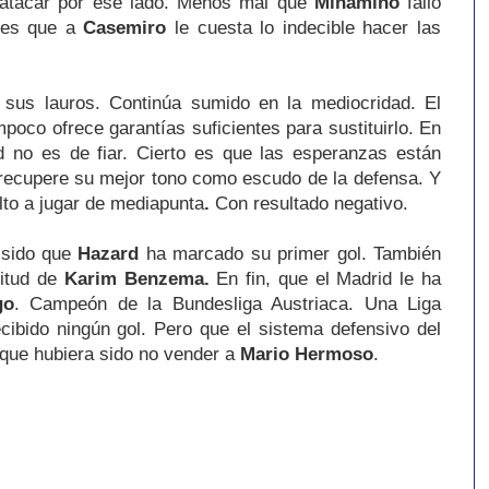
e atacar por ese lado. Menos mal que
Minamino
falló
Y es que a
Casemiro
le cuesta lo indecible hacer las
 sus lauros. Continúa sumido en la mediocridad. El
poco ofrece garantías suficientes para sustituirlo. En
id no es de fiar. Cierto es que las esperanzas están
ecupere su mejor tono como escudo de la defensa. Y
lto a jugar
de mediapunta
.
Con resultado negativo.
a sido que
Hazard
ha marcado su primer gol. También
titud de
Karim Benzema.
En fin, que el Madrid le ha
go
. Campeón de la Bundesliga Austriaca. Una Liga
cibido ningún gol. Pero que el sistema defensivo del
 que hubiera sido no vender a
Mario Hermoso
.