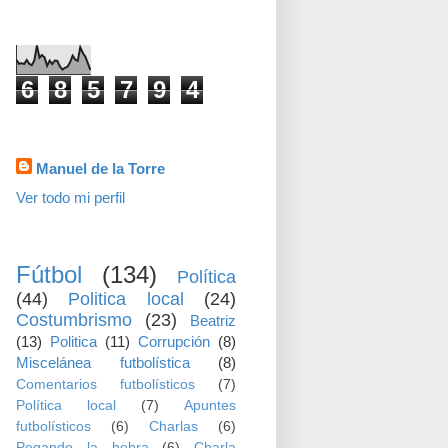
visitas
6
8
5
7
9
4
Datos personales
Manuel de la Torre
Ver todo mi perfil
TEMAS
Fútbol
(134)
Política
(44)
Politica local
(24)
Costumbrismo
(23)
Beatriz
(13)
Politica
(11)
Corrupción
(8)
Miscelánea futbolística
(8)
Comentarios futbolísticos
(7)
Política local
(7)
Apuntes
futbolísticos
(6)
Charlas
(6)
Pegando la hebra
(6)
Charla