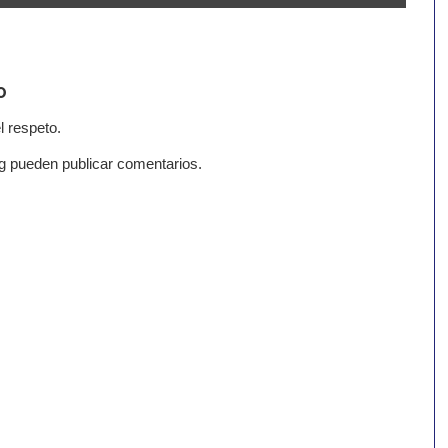
o
l respeto.
g pueden publicar comentarios.