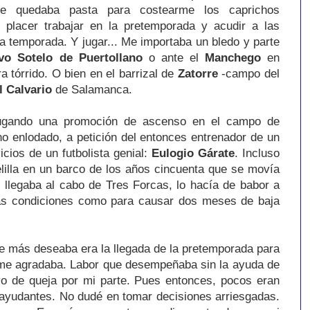
me quedaba pasta para costearme los caprichos
 placer trabajar en la pretemporada y acudir a las
a temporada. Y jugar... Me importaba un bledo y parte
vo Sotelo de Puertollano
o ante el
Manchego
en
a tórrido. O bien en el barrizal de
Zatorre
-campo del
l Calvario
de Salamanca.
jugando una promoción de ascenso en el campo de
no enlodado, a petición del entonces entrenador de un
cios de un futbolista genial:
Eulogio Gárate
. Incluso
lilla en un barco de los años cincuenta que se movía
 llegaba al cabo de Tres Forcas, lo hacía de babor a
las condiciones como para causar dos meses de baja
ue más deseaba era la llegada de la pretemporada para
 me agradaba. Labor que desempeñaba sin la ayuda de
vo de queja por mi parte. Pues entonces, pocos eran
 ayudantes. No dudé en tomar decisiones arriesgadas.