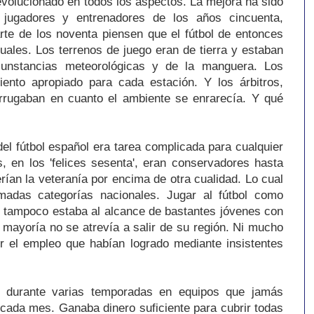
 evolucionado en todos los aspectos. La mejora ha sido
jugadores y entrenadores de los años cincuenta,
rte de los noventa piensen que el fútbol de entonces
tuales. Los terrenos de juego eran de tierra y estaban
cunstancias meteorológicas y de la manguera. Los
miento apropiado para cada estación. Y los árbitros,
rrugaban en cuanto el ambiente se enrarecía. Y qué
el fútbol español era tarea complicada para cualquier
, en los 'felices sesenta', eran conservadores hasta
ían la veteranía por encima de otra cualidad. Lo cual
amadas categorías nacionales. Jugar al fútbol como
o, tampoco estaba al alcance de bastantes jóvenes con
a mayoría no se atrevía a salir de su región. Ni mucho
 el empleo que habían logrado mediante insistentes
n durante varias temporadas en equipos que jamás
 cada mes. Ganaba dinero suficiente para cubrir todas