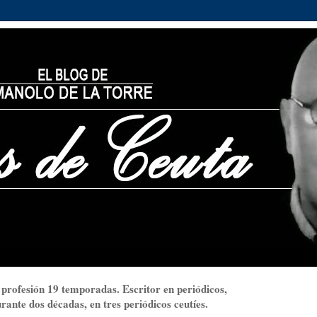
 profesión 19 temporadas. Escritor en periódicos,
ante dos décadas, en tres periódicos ceutíes.