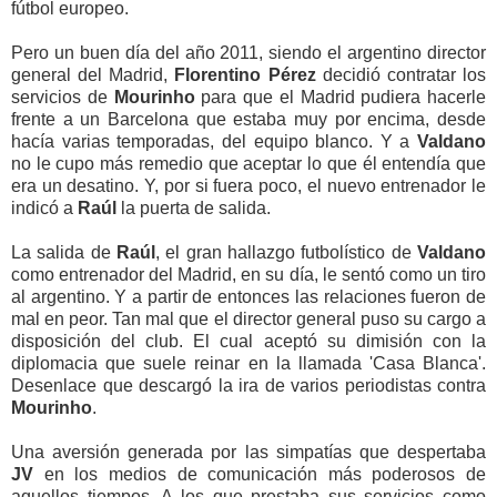
fútbol europeo.
Pero un buen día del año 2011, siendo el argentino director
general del Madrid,
Florentino Pérez
decidió contratar los
servicios de
Mourinho
para que el Madrid pudiera hacerle
frente a un Barcelona que estaba muy por encima, desde
hacía varias temporadas, del equipo blanco. Y a
Valdano
no le cupo más remedio que aceptar lo que él entendía que
era un desatino. Y, por si fuera poco, el nuevo entrenador le
indicó a
Raúl
la puerta de salida.
La salida de
Raúl
, el gran hallazgo futbolístico de
Valdano
como entrenador del Madrid, en su día, le sentó como un tiro
al argentino. Y a partir de entonces las relaciones fueron de
mal en peor. Tan mal que el director general puso su cargo a
disposición del club. El cual aceptó su dimisión con la
diplomacia que suele reinar en la llamada 'Casa Blanca'.
Desenlace que descargó la ira de varios periodistas contra
Mourinho
.
Una aversión generada por las simpatías que despertaba
JV
en los medios de comunicación más poderosos de
aquellos tiempos. A los que prestaba sus servicios como