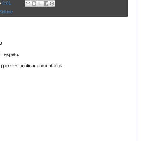
n
0:01
 Zidane
o
l respeto.
g pueden publicar comentarios.