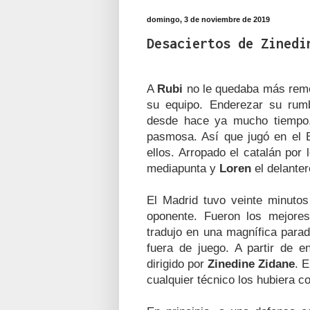
domingo, 3 de noviembre de 2019
Desaciertos de Zinedi
A
Rubi
no le quedaba más remedi
su equipo. Enderezar su rumb
desde hace ya mucho tiempo. 
pasmosa. Así que jugó en el 
ellos. Arropado el catalán por
mediapunta y
Loren
el delante
El Madrid tuvo veinte minuto
oponente. Fueron los mejor
tradujo en una magnífica para
fuera de juego. A partir de 
dirigido por
Zinedine Zidane
. 
cualquier técnico los hubiera c