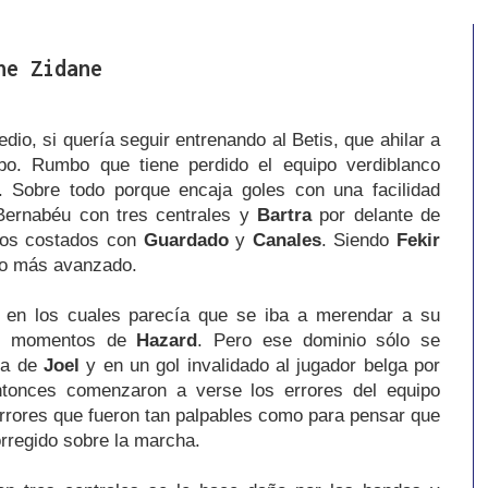
ne Zidane
o, si quería seguir entrenando al Betis, que ahilar a
o. Rumbo que tiene perdido el equipo verdiblanco
Sobre todo porque encaja goles con una facilidad
Bernabéu con tres centrales y
Bartra
por delante de
 los costados con
Guardado
y
Canales
. Siendo
Fekir
ro más avanzado.
s en los cuales parecía que se iba a merendar a su
es momentos de
Hazard
. Pero ese dominio sólo se
da de
Joel
y en un gol invalidado al jugador belga por
entonces comenzaron a verse los errores del equipo
Errores que fueron tan palpables como para pensar que
orregido sobre la marcha.