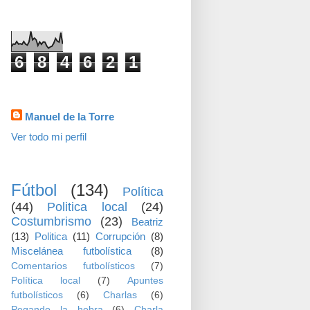
visitas
6
8
4
6
2
1
Datos personales
Manuel de la Torre
Ver todo mi perfil
TEMAS
Fútbol
(134)
Política
(44)
Politica local
(24)
Costumbrismo
(23)
Beatriz
(13)
Politica
(11)
Corrupción
(8)
Miscelánea futbolística
(8)
Comentarios futbolísticos
(7)
Política local
(7)
Apuntes
futbolísticos
(6)
Charlas
(6)
Pegando la hebra
(6)
Charla