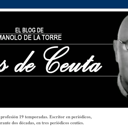
 profesión 19 temporadas. Escritor en periódicos,
ante dos décadas, en tres periódicos ceutíes.