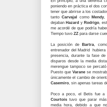
En principio, a una defensa c
poniendo en práctica el dos con
tener que abrirse a los costados
tanto
Carvajal
como
Mendy
,
dejaban
Hazard
y
Rodrigo
, es
me acordé de que podría habe
Tiempo tuvo
ZZ
para darse cue
La posición de
Bartra
, como
entrenador del Madrid hubiera
presencia, durante la fase de
disparos desde la media dis
merengue tampoco se percató 
Puesto que
Varane
se mostrab
únicamente el cambio de orien
Casemiro
, sin apenas tareas de
Poco a poco, el Betis fue a
Courtois
tuvo que parar má
media hora, debido a que no 