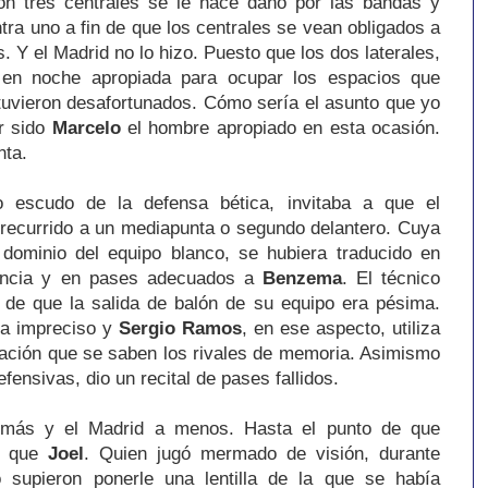
on tres centrales se le hace daño por las bandas y
tra uno a fin de que los centrales se vean obligados a
. Y el Madrid no lo hizo. Puesto que los dos laterales,
 en noche apropiada para ocupar los espacios que
tuvieron desafortunados. Cómo sería el asunto que yo
r sido
Marcelo
el hombre apropiado en esta ocasión.
nta.
 escudo de la defensa bética, invitaba a que el
 recurrido a un mediapunta o segundo delantero. Cuya
 dominio del equipo blanco, se hubiera traducido en
tancia y en pases adecuados a
Benzema
. El técnico
de que la salida de balón de su equipo era pésima.
a impreciso y
Sergio Ramos
, en ese aspecto, utiliza
tación que se saben los rivales de memoria. Asimismo
fensivas, dio un recital de pases fallidos.
 más y el Madrid a menos. Hasta el punto de que
s que
Joel
. Quien jugó mermado de visión, durante
supieron ponerle una lentilla de la que se había